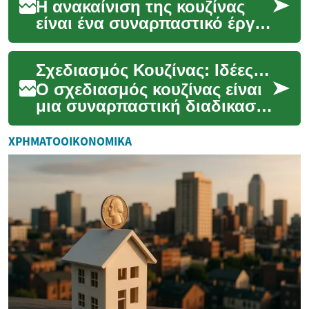
Η ανακαίνιση της κουζίνας
είναι ένα συναρπαστικό έργο
που μπορεί να μεταμορφώσει
ολόκληρο το σπίτι σας.
Σχεδιασμός Κουζίνας: Ιδέες και Συμβουλές για την Τέλεια Ανακαίνιση
Ωστόσο, το κό...
Ο σχεδιασμός κουζίνας είναι
μια συναρπαστική διαδικασία
που μπορεί να μεταμορφώσει
τον πιο πολυσύχναστο χώρο
ΧΡΗΜΑΤΟΟΙΚΟΝΟΜΙΚΆ
του σπιτ...