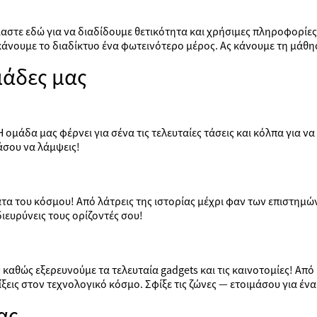
είμαστε εδώ για να διαδίδουμε θετικότητα και χρήσιμες πληροφορίε
κάνουμε το διαδίκτυο ένα φωτεινότερο μέρος. Ας κάνουμε τη μάθ
μάδες μας
 ομάδα μας φέρνει για σένα τις τελευταίες τάσεις και κόλπα για ν
άσου να λάμψεις!
ατα του κόσμου! Από λάτρεις της ιστορίας μέχρι φαν των επιστημώ
ιευρύνεις τους ορίζοντές σου!
καθώς εξερευνούμε τα τελευταία gadgets και τις καινοτομίες! Από
ίξεις στον τεχνολογικό κόσμο. Σφίξε τις ζώνες — ετοιμάσου για έν
ας