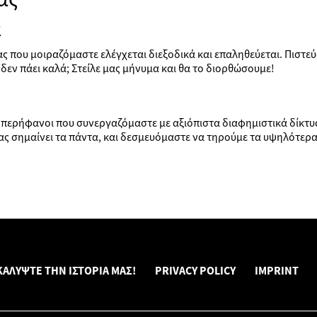
α
ίας που μοιραζόμαστε ελέγχεται διεξοδικά και επαληθεύεται. Πισ
υ δεν πάει καλά; Στείλε μας μήνυμα και θα το διορθώσουμε!
τε περήφανοι που συνεργαζόμαστε με αξιόπιστα διαφημιστικά δίκτ
ς σημαίνει τα πάντα, και δεσμευόμαστε να τηρούμε τα υψηλότερα
ΑΛΎΨΤΕ ΤΗΝ ΙΣΤΟΡΊΑ ΜΑΣ!
PRIVACY POLICY
IMPRINT