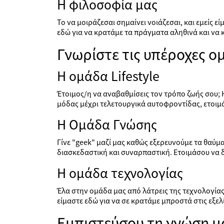
Η φιλοσοφία μας
Το να μοιράζεσαι σημαίνει νοιάζεσαι, και εμείς 
εδώ για να κρατάμε τα πράγματα αληθινά και να 
Γνωρίστε τις υπέροχες ο
Η ομάδα Lifestyle
Έτοιμος/η να αναβαθμίσεις τον τρόπο ζωής σου; Η
μόδας μέχρι τελετουργικά αυτοφροντίδας, ετοιμ
Η Ομάδα Γνώσης
Γίνε "geek" μαζί μας καθώς εξερευνούμε τα θαύμ
διασκεδαστική και συναρπαστική. Ετοιμάσου να δ
Η ομάδα τεχνολογίας
Έλα στην ομάδα μας από λάτρεις της τεχνολογίας 
είμαστε εδώ για να σε κρατάμε μπροστά στις εξελ
Εμπιστεύσου τη γνώση μ