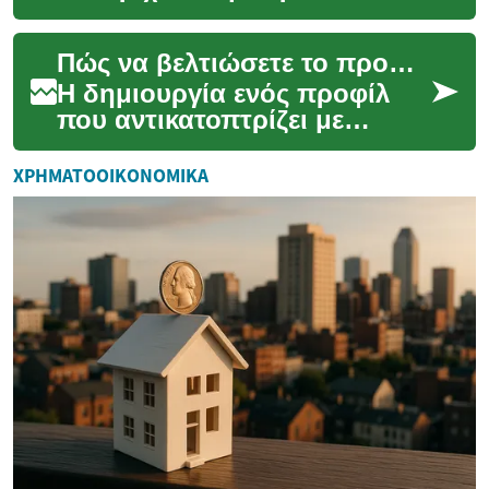
προκύψουν από πολλούς
παράγοντες: υπερβολική
Πώς να βελτιώσετε το προφίλ σας για ψηφιακές συνδέσεις
έκκριση σμήγματος, μι...
Η δημιουργία ενός προφίλ
που αντικατοπτρίζει με
σαφήνεια το ποιοι είστε και
ταυτόχρονα προστατεύει την
ΧΡΗΜΑΤΟΟΙΚΟΝΟΜΙΚΆ
ιδιωτικότητά σ...