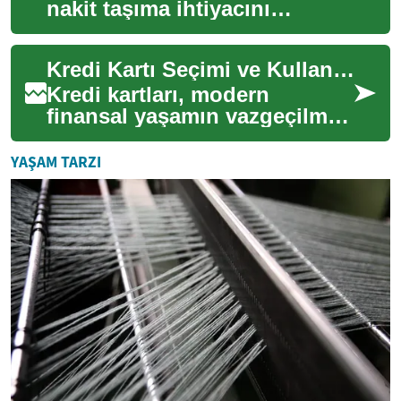
nakit taşıma ihtiyacını
azaltan, online alışveriş ve
acil harcamalarda kolaylık
Kredi Kartı Seçimi ve Kullanımı: Kapsamlı Rehber
sağlaya...
Kredi kartları, modern
finansal yaşamın vazgeçilmez
bir parçası haline geldi.
Doğru kullanıldığında büyük
YAŞAM TARZI
avantajlar ...