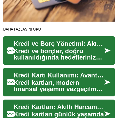
DAHA FAZLASINI OKU
Kredi ve Borç Yönetimi: Akıllı Stratejilerle Finansal Özgürlük
Kredi ve borçlar, doğru
kullanıldığında hedeflerinize
ulaşmanızda güçlü bir araç
olabilir. Bu makalede kredi
Kredi Kartı Kullanımı: Avantajlar, Riskler ve Akıllı Tercihler
başvurus...
Kredi kartları, modern
finansal yaşamın vazgeçilmez
bir parçası haline gelmiştir.
Nakit taşıma gereksinimini
Kredi Kartları: Akıllı Harcama ve Borç Yönetimi Rehberi
ortadan ...
Kredi kartları günlük yaşamda