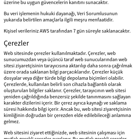
üzerine bu uygun güvencelerin kanıtını sunacaktır.
Bu veri işlemenin hukuki dayanağı, Veri Sorumlusunun
yukarıda belirtilen amaçlarla ilgili meşru menfaatidir.
Kişisel verileriniz AWS tarafından 7 gün süreyle saklanacaktır.
Çerezler
Web sitesinde çerezler kullanılmaktadır. Çerezler, web
sunucumuzdan veya üçüncü taraf web sunucularından web
sitesi ziyaretçisinin tarayıcısına aktarılıp daha sonra çağrılmak
üzere orada saklanan bilgi parçacıklarıdır. Çerezler küçük
dosyalar veya diğer türde bilgi depolama biçimleri olabilir.
Çerezlerde, kullanılan belirli son cihazla bağlantılı olarak
oluşturulan bilgiler saklanır. Çerezler, tarayıcının web sitesi
yeniden çağrıldığında benzersiz şekilde tanınmasını sağlayan
karakter dizilerini içerir. Bir çerez ayrıca kaynağı ve saklama
süresi hakkında bilgi içerir. Ancak bu, web sitesi ziyaretçisinin
kimliğinin doğrudan bir çerezden elde edilebileceği anlamına
gelmez.
Web sitesini ziyaret ettiğinizde, web sitesinin çalışması için
mutlak gerekli çerezler ayarlanır. Bu mutlak gerekli çerezler