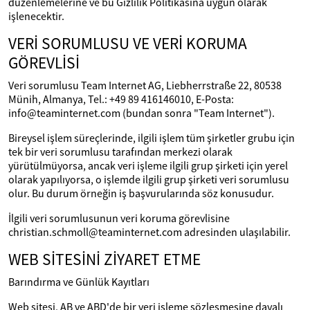
düzenlemelerine ve bu Gizlilik Politikasına uygun olarak
işlenecektir.
VERİ SORUMLUSU VE VERİ KORUMA
GÖREVLİSİ
Veri sorumlusu Team Internet AG, Liebherrstraße 22, 80538
Münih, Almanya, Tel.: +49 89 416146010, E-Posta:
info@teaminternet.com (bundan sonra "Team Internet").
Bireysel işlem süreçlerinde, ilgili işlem tüm şirketler grubu için
tek bir veri sorumlusu tarafından merkezi olarak
yürütülmüyorsa, ancak veri işleme ilgili grup şirketi için yerel
olarak yapılıyorsa, o işlemde ilgili grup şirketi veri sorumlusu
olur. Bu durum örneğin iş başvurularında söz konusudur.
İlgili veri sorumlusunun veri koruma görevlisine
christian.schmoll@teaminternet.com adresinden ulaşılabilir.
WEB SİTESİNİ ZİYARET ETME
Barındırma ve Günlük Kayıtları
Web sitesi, AB ve ABD'de bir veri işleme sözleşmesine dayalı