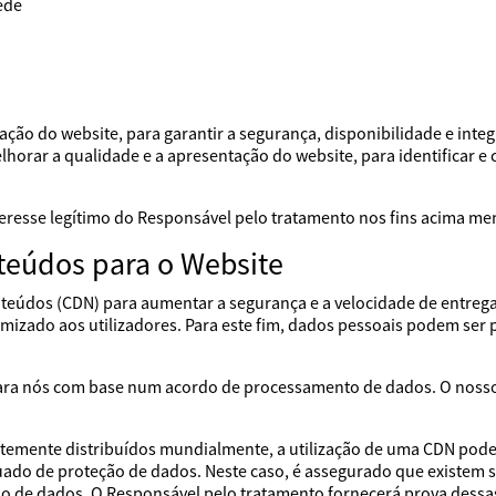
ede
ação do website, para garantir a segurança, disponibilidade e inte
orar a qualidade e a apresentação do website, para identificar e cor
nteresse legítimo do Responsável pelo tratamento nos fins acima m
teúdos para o Website
onteúdos (CDN) para aumentar a segurança e a velocidade de entreg
imizado aos utilizadores. Para este fim, dados pessoais podem ser 
ara nós com base num acordo de processamento de dados. O nosso
mente distribuídos mundialmente, a utilização de uma CDN pode r
uado de proteção de dados. Neste caso, é assegurado que existem 
ão de dados. O Responsável pelo tratamento fornecerá prova dess