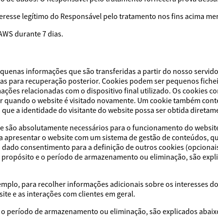
nteresse legítimo do Responsável pelo tratamento nos fins acima m
AWS durante 7 dias.
equenas informações que são transferidas a partir do nosso servido
das para recuperação posterior. Cookies podem ser pequenos fich
ões relacionadas com o dispositivo final utilizado. Os cookies co
or quando o website é visitado novamente. Um cookie também cont
que a identidade do visitante do website possa ser obtida diretame
que são absolutamente necessários para o funcionamento do websit
a apresentar o website com um sistema de gestão de conteúdos, q
 dado consentimento para a definição de outros cookies (opcionais
u propósito e o período de armazenamento ou eliminação, são expl
mplo, para recolher informações adicionais sobre os interesses d
site e as interações com clientes em geral.
 e o período de armazenamento ou eliminação, são explicados abaix