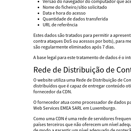
Versão do navegador do computador que ac
Nome do ficheiro/sítio solicitado
Data e hora do acesso
Quantidade de dados transferida
URL de referência
Estes dados são tratados para permitir a apresent
contra ataques DoS ou acessos por bots), para melh
são regularmente eliminados após 7 dias.
A base legal para este tratamento de dados é o i
Rede de Distribuição de Con
O website utiliza uma Rede de Distribuição de C
distribuídos que é capaz de entregar conteúdo ot
fornecedor da CDN.
O fornecedor atua como processador de dados p
Web Services EMEA SARL em Luxemburgo.
Como uma CDN é uma rede de servidores frequente
países terceiros que não oferecem um nível adeq
de modo a garantir um nível adequado de proteç