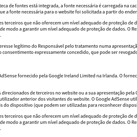
ca de fontes está integrada, a fonte necessária é carregada na ca
 a fonte necessária para o website foi solicitada a partir do ender
es terceiros que não oferecem um nível adequado de proteção de d
 de modo a garantir um nível adequado de proteção de dados. O R
.
nteresse legítimo do Responsável pelo tratamento numa apresentaçã
, o consentimento expressamente concedido, que pode ser revogado
e AdSense fornecido pela Google Ireland Limited na Irlanda. O fo
s direcionados de terceiros no website ou a sua apresentação pela
ilizador anterior dos visitantes do website. O Google AdSense ut
ais do dispositivo (que podem ser utilizadas para reconhecer dispos
es terceiros que não oferecem um nível adequado de proteção de d
 de modo a garantir um nível adequado de proteção de dados. O R
.