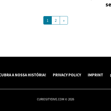
s
1
2
»
CUBRA A NOSSA HISTÓRIA!
PRIVACY POLICY
IMPRINT
CURIOSITYDIVE.COM © 2026