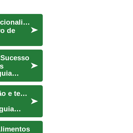
Eletrodomésticos para cozinha: inovações e funcionalidade
ro de
 Sucesso
s
guia
Renove sua cozinha: guia prático de remodelação e tendências
guia
Alimentos