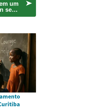
 em um
gn se
ramento
Curitiba