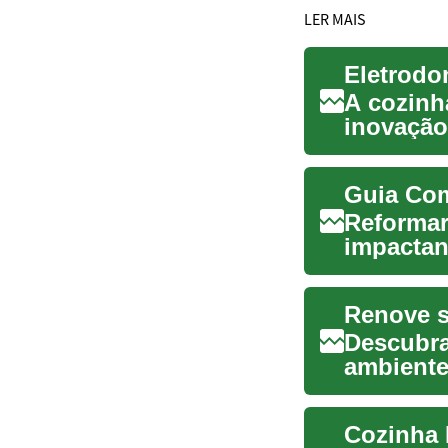
LER MAIS
A cozinh
inovação
eletrodo
Guia Com
Reformar
impactan
mostra c
Descubra
ambiente
aborda t
Cozinha 