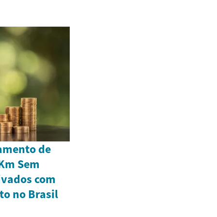
amento de
 Km Sem
ivados com
o no Brasil