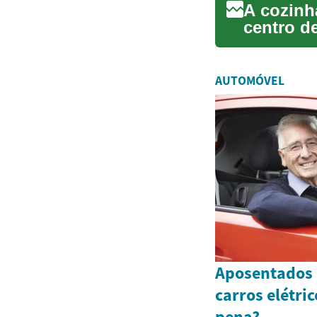
A cozinh
centro d
unem para
AUTOMÓVEL
Aposentados
carros elétri
pena?