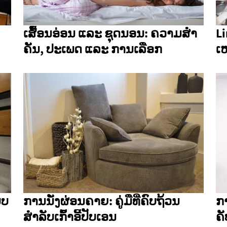
ເສື້ອນອ່ອນ ແລະ ຊຸດນອນ: ຄວາມສໍາ
Li
ຄັນ, ປະເພດ ແລະ ການເລືອກ
ເ
ບບ
ການນັ່ງຜ່ອນຄາຍ: ຄູ່ມືທີ່ຄົບຖ້ວນ
ກ
ສຳລັບເກົ້າອີ້ປັບເອນ
ຄ