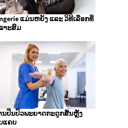
ngerie ແມ່ນຫຍັງ ແລະ ວິທີເລືອກທີ່
ໝາະສົມ
ານປິ່ນປົວພະຍາດກະດູກສັນຫຼັງ
ັບແຄບ