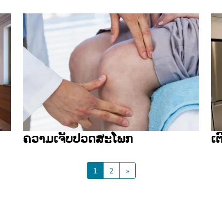
ຄວາມເຈັບປວດສະໂພກ
ເຕ
1
2
»