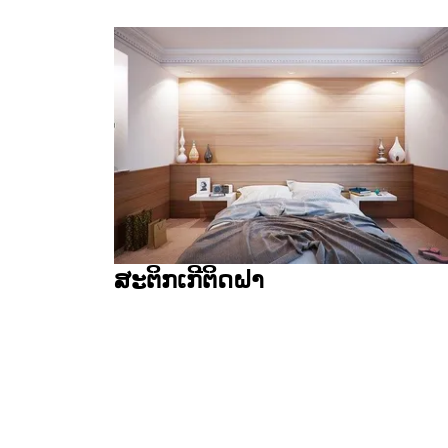
ສະຕິກເກີຕິດຝາ