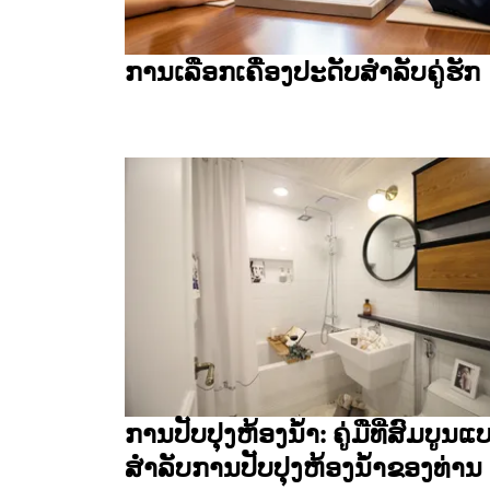
ການເລືອກເຄື່ອງປະດັບສຳລັບຄູ່ຮັກ
ການປັບປຸງຫ້ອງນ້ຳ: ຄູ່ມືທີ່ສົມບູນແ
ສຳລັບການປັບປຸງຫ້ອງນ້ຳຂອງທ່ານ