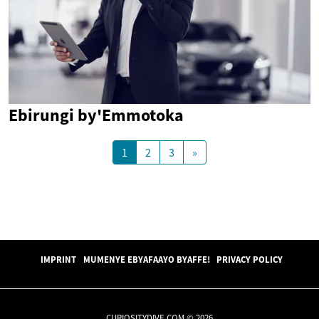
Ebirungi by'Emmotoka
1
2
3
»
IMPRINT
MUMENYE EBYAFAAYO BYAFFE!
PRIVACY POLICY
CURIOSITYDIVE.COM © 2026