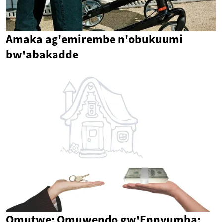
Amaka ag'emirembe n'obukuumi
bw'abakadde
Omutwe: Omuwendo gw'Ennyumba: