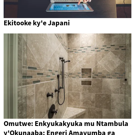
Ekitooke ky'e Japani
Omutwe: Enkyukakyuka mu Ntambula
y'Okunaaba: Engeri Amayumba ga