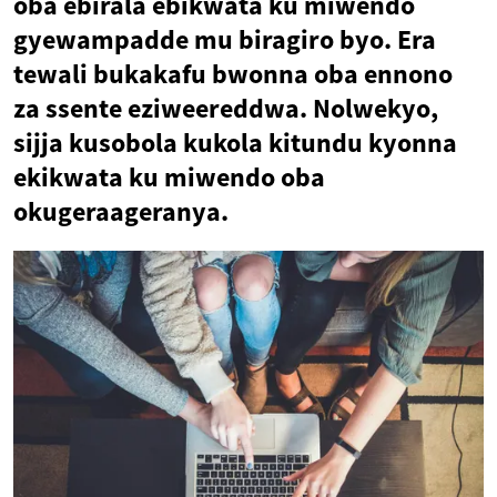
oba ebirala ebikwata ku miwendo
gyewampadde mu biragiro byo. Era
tewali bukakafu bwonna oba ennono
za ssente eziweereddwa. Nolwekyo,
sijja kusobola kukola kitundu kyonna
ekikwata ku miwendo oba
okugeraageranya.