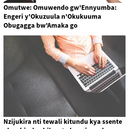
Omutwe: Omuwendo gw'Ennyumba:
Engeri y'Okuzuula n'Okukuuma
Obugagga bw'Amaka go
Nzijukira nti tewali kitundu kya ssente