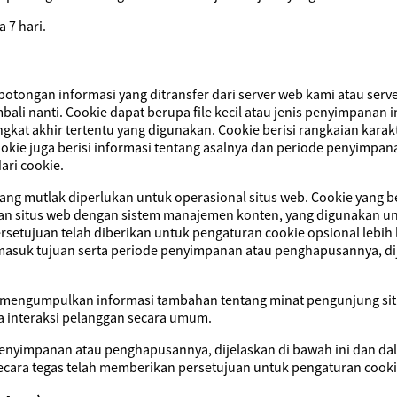
 7 hari.
potongan informasi yang ditransfer dari server web kami atau ser
bali nanti. Cookie dapat berupa file kecil atau jenis penyimpanan 
gkat akhir tertentu yang digunakan. Cookie berisi rangkaian kar
ookie juga berisi informasi tentang asalnya dan periode penyimpan
ari cookie.
ang mutlak diperlukan untuk operasional situs web. Cookie yang be
an situs web dengan sistem manajemen konten, yang digunakan un
tujuan telah diberikan untuk pengaturan cookie opsional lebih la
rmasuk tujuan serta periode penyimpanan atau penghapusannya, di
uk mengumpulkan informasi tambahan tentang minat pengunjung si
a interaksi pelanggan secara umum.
penyimpanan atau penghapusannya, dijelaskan di bawah ini dan da
secara tegas telah memberikan persetujuan untuk pengaturan cooki