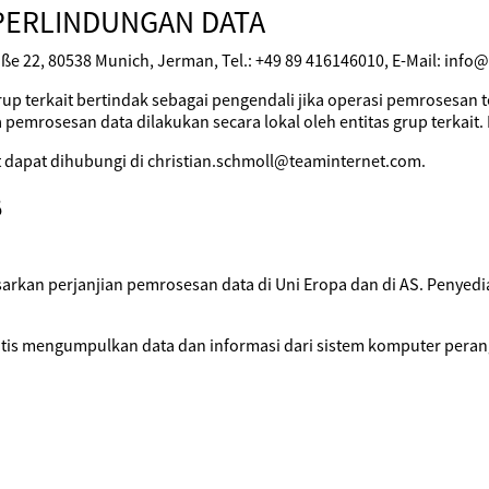
PERLINDUNGAN DATA
ße 22, 80538 Munich, Jerman, Tel.: +49 89 416146010, E-Mail: info
rup terkait bertindak sebagai pengendali jika operasi pemrosesan 
 pemrosesan data dilakukan secara lokal oleh entitas grup terkait. 
it dapat dihubungi di christian.schmoll@teaminternet.com.
B
sarkan perjanjian pemrosesan data di Uni Eropa dan di AS. Penye
matis mengumpulkan data dan informasi dari sistem komputer peran