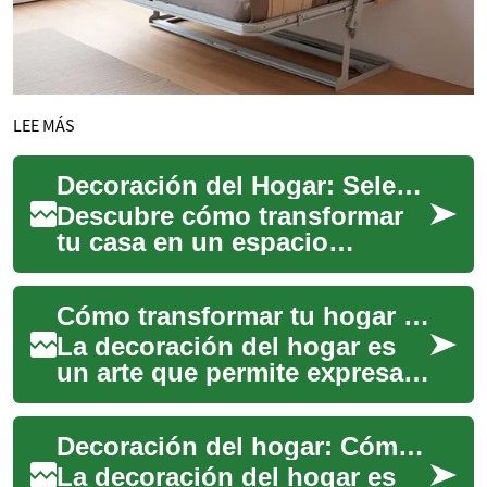
LEE MÁS
Decoración del Hogar: Selección Experta de Muebles
Descubre cómo transformar
tu casa en un espacio
acogedor y funcional con la
elección adecuada de
Cómo transformar tu hogar con decoración moderna y funcional
muebles. Desde sofás...
La decoración del hogar es
un arte que permite expresar
nuestra personalidad y crear
espacios acogedores y
Decoración del hogar: Cómo transformar tu espacio con estilo y funcionalidad
funcionale...
La decoración del hogar es