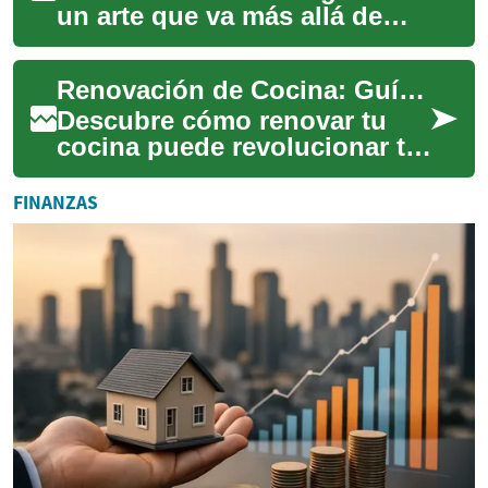
un arte que va más allá de
simplemente colocar muebles
y accesorios en una
Renovación de Cocina: Guía Esencial para Transformar tu Hogar
habitación. Se ...
Descubre cómo renovar tu
cocina puede revolucionar tu
espacio vital. Esta guía
completa te llevará por cada
FINANZAS
etapa del...