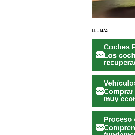
LEE MÁS
Los coch
recupera
debido a 
Vehículo
Comprar 
muy econ
dónde en
Proceso 
Comprend
fundamen