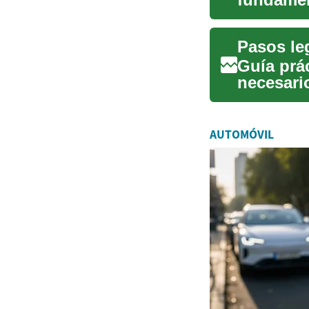
asegurar 
Guía prác
necesario
recupera.
AUTOMÓVIL