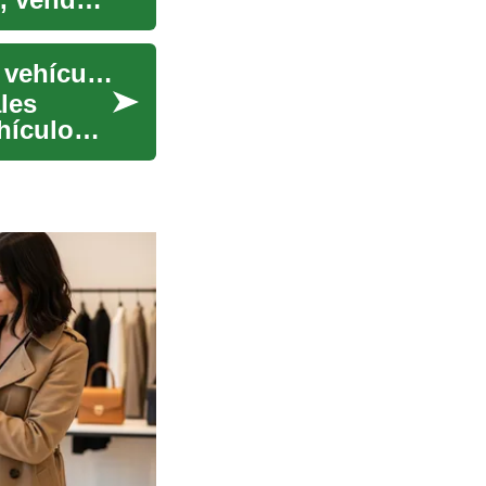
Pasos legales para transferir la titularidad de un vehículo recuperado
les
ehículo