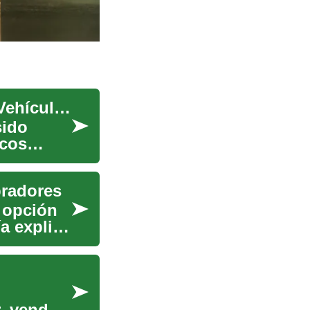
Coches Reposeídos: Una Guía Completa sobre Vehículos Recuperados
sido
ncos
pradores
 opción
a explica
, vender,