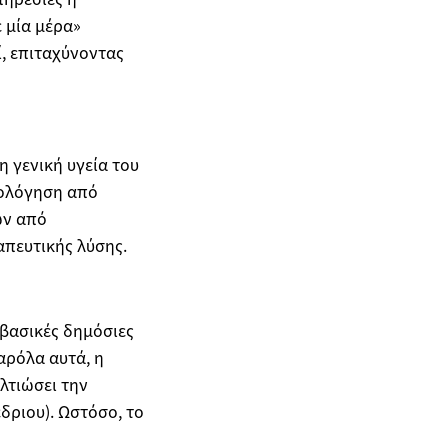
 μία μέρα»
ί, επιταχύνοντας
η γενική υγεία του
ιολόγηση από
ών από
απευτικής λύσης.
 βασικές δημόσιες
αρόλα αυτά, η
λτιώσει την
δριου). Ωστόσο, το