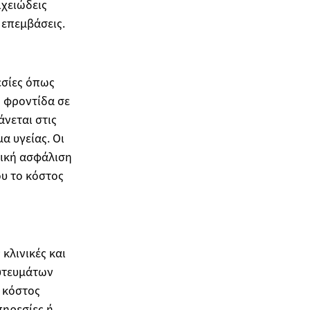
ιχειώδεις
 επεμβάσεις.
εσίες όπως
 φροντίδα σε
νεται στις
 υγείας. Οι
τική ασφάλιση
ου το κόστος
κλινικές και
φυτευμάτων
ό κόστος
πηρεσίες ή