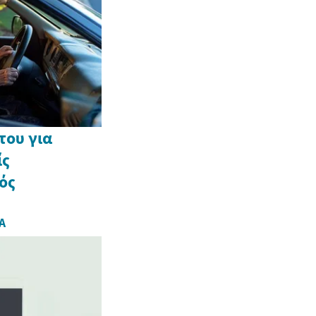
του για
ίς
ός
Α