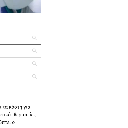
 τα κόστη για
τικές θεραπείες
ύπτει ο