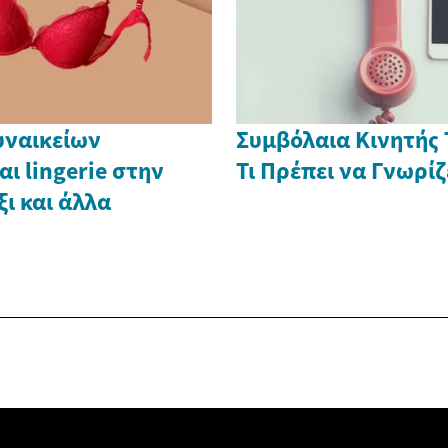
υναικείων
Συμβόλαια Κινητής
ι lingerie στην
Τι Πρέπει να Γνωρίζ
ξι και άλλα