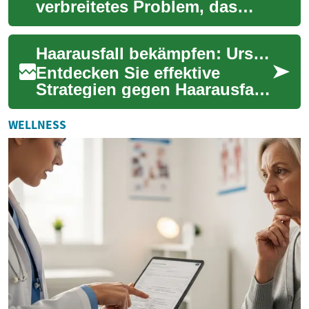
verbreitetes Problem, das
viele Menschen betrifft und
oft zu Verunsicherung führt.
Haarausfall bekämpfen: Ursachen, Therapien und Nährstoffe
In diesem...
Entdecken Sie effektive
Strategien gegen Haarausfall
bei Männern und Frauen.
Unser umfassender Leitfaden
WELLNESS
beleuchtet d...