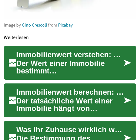
Image by
Gino Crescoli
from
Pixabay
Weiterlesen
Immobilienwert verstehen: Leitfaden zur Bewertung 2025
Der Wert einer Immobilie
bestimmt
Kaufentscheidungen,
Finanzierung und
Immobilienwert berechnen: Ein vollständiger Leitfaden
Vermögensplanung. Dieser
ausführliche Leitfade...
Der tatsächliche Wert einer
Immobilie hängt von
zahlreichen Faktoren ab —
von der Lage über den
Was Ihr Zuhause wirklich wert ist – Immobilienwert verstehen
baulichen Zustand bis...
Die Bestimmung des