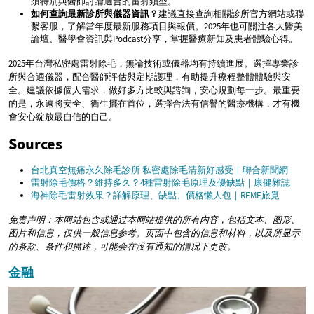
須特別與醫師討論適合的雷射類型。
如何查詢最新診所與儀器資訊？
建議直接查詢相關診所官方網站或聯
繫客服，了解當年度最新服務項目與報價。2025年也可關注各大醫美
論壇、醫學會資訊與Podcast分享，掌握醫療新知及患者體驗心得。
2025年台灣私密處雷射除毛，無論技術或儀器均有持續進展。選擇專業診
所與合適儀器，配合醫師評估與定期護理，有助提升療程整體體驗與安
全。建議依據個人需求，做好多方比較與諮詢，安心規劃每一步。最重要
的是，永遠將安全、衛生擺在首位，選擇合法有信譽的醫療機構，才有機
會安心綻放最自信的自己。
Sources
台北真空無痛永久除毛診所 私密處除毛清新好感受｜聯合新聞網
雷射除毛價格？維持多久？4種雷射除毛原理及優缺點｜康健雜誌
海神除毛雷射效果？詳解原理、缺點、價格懶人包｜REME旅覓
免责声明：本网站包含或通过本网站提供的所有内容，包括文本、图形、
图片和信息，仅供一般信息参考。页面中包含的信息和材料，以及所显示
的条款、条件和描述，可能会在没有通知的情况下更改。
金融