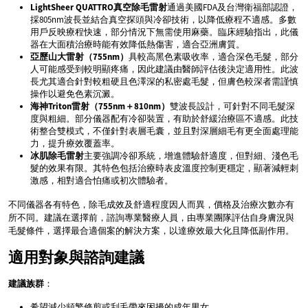
LightSheer QUATTRO真空除毛雷射
通過美國FDA及台灣衛福部認證，
採805nm波長並結合真空探頭與冷卻技術，以降低療程不適感。多數
用戶反映療程快速，部分情況下無需使用麻藥。臨床經驗指出，此儀
器在大面積治療時能有效降低熱傷害，適合亞洲膚質。
亞歷山大雷射（755nm）
具較高黑色素吸收率，適合深色毛髮，部分
人可能感受到較明顯疼痛，因此建議由醫師評估後決定適用性。此波
長尤其適合針對較粗硬且色澤深的私密處毛髮，但膚色較深者需謹慎
操作以避免色素沉澱。
海神Triton雷射（755nm＋810nm）
雙波長設計，可針對不同毛髮深
度與粗細。部分儀器配有冷卻裝置，有助於舒緩治療區不適感。此技
術整合雙模式，不僅針對表層毛囊，並且對深層細毛有更全面處理能
力，提升療效覆蓋率。
冰肌除毛雷射
主要強調冷卻系統，增進體驗舒適度，但對細、淺色毛
髮的效果有限。其特色包括治療時表皮溫度控制更穩定，顯著減輕刺
激感，相對適合怕痛或初次體驗者。
不同儀器各有特色，除毛成效及舒適程度因人而異，價格及治療次數亦有
所不同。建議在選擇前，諮詢專業醫療人員，由專業團隊評估自身膚況與
毛髮條件，選擇最合適個案的解決方案，以達療效最大化且降低副作用。
適用對象與諮詢建議
建議族群
：
希望減少頻繁修剪或刮毛帶來困擾的成年男女