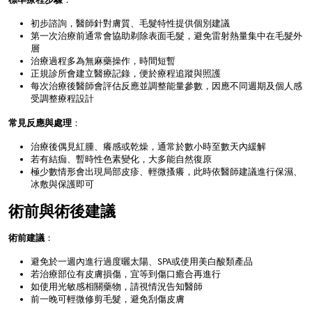
初步諮詢，醫師針對膚質、毛髮特性提供個別建議
第一次治療前通常會協助剃除表面毛髮，避免雷射熱量集中在毛髮外
層
治療過程多為無麻藥操作，時間短暫
正規診所會建立醫療記錄，便於療程追蹤與照護
每次治療後醫師會評估反應並調整能量參數，因應不同週期及個人感
受調整療程設計
常見反應與處理
：
治療後偶見紅腫、癢感或乾燥，通常於數小時至數天內緩解
若有結痂、暫時性色素變化，大多能自然復原
極少數情形會出現局部皮疹、輕微搔癢，此時依醫師建議進行保濕、
冰敷與保護即可
術前與術後建議
術前建議
：
避免於一週內進行過度曬太陽、SPA或使用美白酸類產品
若治療部位有皮膚損傷，宜等到傷口癒合再進行
如使用光敏感相關藥物，請視情況告知醫師
前一晚可輕微修剪毛髮，避免刮傷皮膚