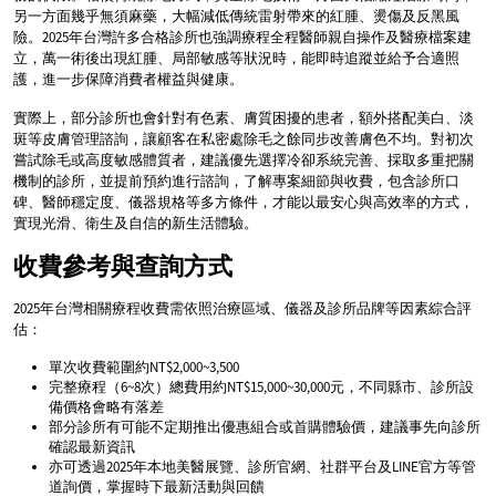
另一方面幾乎無須麻藥，大幅減低傳統雷射帶來的紅腫、燙傷及反黑風
險。2025年台灣許多合格診所也強調療程全程醫師親自操作及醫療檔案建
立，萬一術後出現紅腫、局部敏感等狀況時，能即時追蹤並給予合適照
護，進一步保障消費者權益與健康。
實際上，部分診所也會針對有色素、膚質困擾的患者，額外搭配美白、淡
斑等皮膚管理諮詢，讓顧客在私密處除毛之餘同步改善膚色不均。對初次
嘗試除毛或高度敏感體質者，建議優先選擇冷卻系統完善、採取多重把關
機制的診所，並提前預約進行諮詢，了解專案細節與收費，包含診所口
碑、醫師穩定度、儀器規格等多方條件，才能以最安心與高效率的方式，
實現光滑、衛生及自信的新生活體驗。
收費參考與查詢方式
2025年台灣相關療程收費需依照治療區域、儀器及診所品牌等因素綜合評
估：
單次收費範圍約NT$2,000~3,500
完整療程（6~8次）總費用約NT$15,000~30,000元，不同縣市、診所設
備價格會略有落差
部分診所有可能不定期推出優惠組合或首購體驗價，建議事先向診所
確認最新資訊
亦可透過2025年本地美醫展覽、診所官網、社群平台及LINE官方等管
道詢價，掌握時下最新活動與回饋