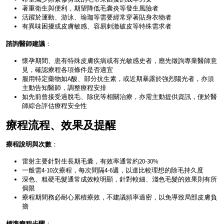
著重衛生與便利，期望降低毛囊炎等發生風險者
活躍於運動、游泳、瑜珈等需要經常穿著貼身衣物者
有異味困擾或皮膚敏感、容易刺激破皮等特殊需求者
諮詢醫師建議
：
懷孕期間、患有特殊皮膚疾病或有光敏感史者，應先徵詢專業醫師意
見，確認療程各項條件是否適宜
服用特定藥物如A酸、部分抗生素，或近期暴露於強烈陽光者，亦須
主動告知醫師，調整療程安排
如先前曾接受過脫毛、除疣等相關治療，亦需主動提供資訊，便於醫
師綜合評估療程安全性
療程流程、效果及提醒
療程說明與次數
：
雷射主要針對生長期毛囊，有效率通常約20-30%
一般需4-10次療程，每次間隔4-6週，以達比較理想的除毛持久度
深色、粗硬毛髮通常成效較明顯，針對較細、淺色毛髮的效果則有所
侷限
療程期間務必耐心累積療效，不建議頻率過密，以免導致局部皮膚負
擔
標準療程步驟
：