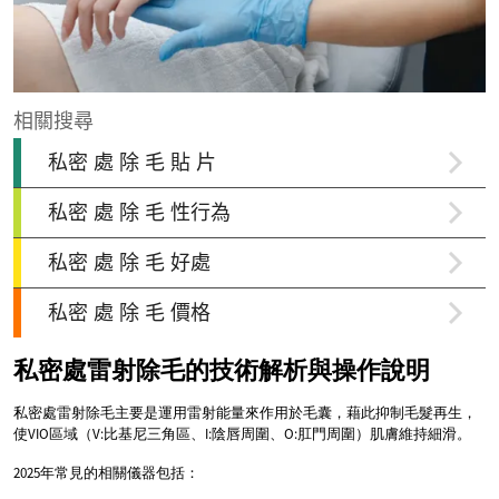
私密處雷射除毛的技術解析與操作說明
私密處雷射除毛主要是運用雷射能量來作用於毛囊，藉此抑制毛髮再生，
使VIO區域（V:比基尼三角區、I:陰唇周圍、O:肛門周圍）肌膚維持細滑。
2025年常見的相關儀器包括：