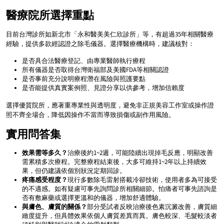
醫療院所選擇重點
目前台灣診所如新北市「永和醫美美仁欣診所」等，有超過35年相關醫療
經驗，提供多款經認證之除毛儀器。選擇醫療機構時，建議核對：
是否具合法醫療登記、由專業醫師執行療程
所有儀器是否取得台灣衛福部及美國FDA等相關認證
是否事前充分說明療程潛在風險與照護要點
是否能提供真實案例照、見證分享以供參考，增加信賴度
選擇優質院所，應著重專業性與透明度，避免非正規美容工作室或操作證
照不齊全場合，降低因操作不當而導致損傷或副作用風險。
實用問答集
效果需等多久？
治療後約1~2週，可能陸續出現掉毛反應，明顯改善
需累積多次療程。完整療程結束後，大多可維持1~2年以上持續效
果，但仍建議依個別狀況定期回診。
疼痛感受程度？
現行多數除毛雷射搭載冷卻技術，使用者多為可接受
的不適感。如有疑慮可事先詢問診所相關細節。怕痛者可事先諮詢是
否有敷麻藥或選擇更溫和的儀器，增加舒適體驗。
與膚色、膚質的關係？
部分受試者反映治療後色素沉澱改善，膚質細
緻度提升，但具體效果依個人膚質差異而異。膚色較深、毛髮較淡者