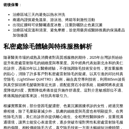
術後保養
：
治療區域三天內避免以熱水沖洗
兩週內謹慎避免溫泉、游泳池、烤箱等刺激性活動
出現紅腫時可依醫囑適度冰敷，注重防曬防止色素沉澱
治療區域宜溫和清潔、避免摩擦，並使用藥房或醫師推薦的保濕產品
加強修護
私密處除毛體驗與特殊服務解析
隨著醫美市場的成熟及消費者對高質感服務的期待，2025年台灣診所紛紛
提升私密處雷射除毛的細緻度與專業度。其中經典代表如新北永和的美仁
欣診所，憑藉35年以上醫療經驗，不僅強調除毛技術安全性，更首重服務
的貼心，消除了許多客戶對私密處雷射除毛的疑慮。以其引進的邱比特真
空除毛（LightSheer QUATTRO）為例，融合真空專利技術，利用805nm波長
與真空探頭將毛髮吸附靠近光源，搭配藍寶石冷卻系統，能瞬間將表皮溫
度降低約5度，實際降低疼痛並提升施作舒適度。這對介意敏感部位不適、
疼痛風險的顧客來說，特別具有吸引力。
根據實際案例，部分曾因毛髮濃密、色素沉澱困擾求診的女性，經過完整
療程後，除了毛量顯著減少外，肌膚的細緻度與亮度也有明顯提升。在男
性除毛方面，美仁欣診所亦提供離心衛生、全程男性醫師操作，並重視溝
通環境，讓男士能安心表達需求，逐步突破市場對男性私密處雷射除毛服
務的侷限。相較傳統除毛方式，真空除毛技術一方面大幅縮短治療時間，