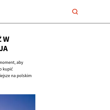
Ż W
JA
 moment, aby
o kupić
iejsze na polskim