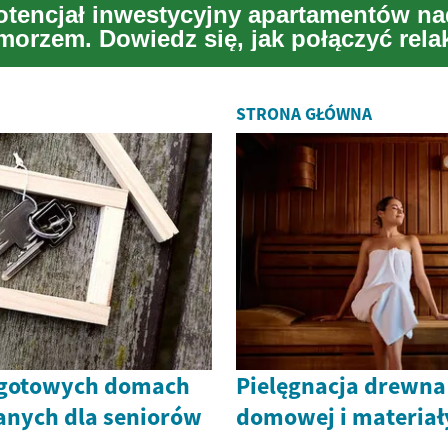
otencjał inwestycyjny apartamentów na
morzem. Dowiedz się, jak połączyć rela
 dochodem, ...
STRONA GŁÓWNA
 gotowych domach
Pielęgnacja drewna
nych dla seniorów
domowej i materiał