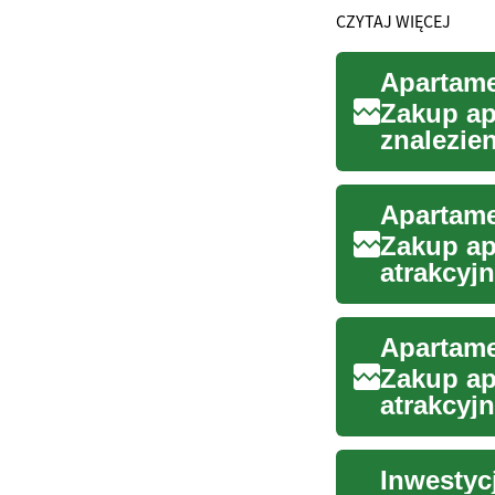
CZYTAJ WIĘCEJ
Zakup ap
znalezie
potencjal
Zakup ap
atrakcyj
Polsce. L
Zakup ap
atrakcyj
Własne lo