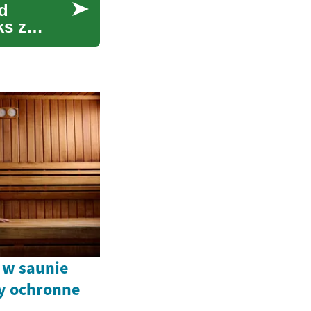
d
ks z
 w saunie
y ochronne