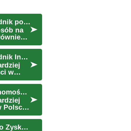
Apartamenty na Sprzedaż nad Morzem - Przewodnik po Inwestycjach w Nieruchomości
osób na
również
Apartamenty na Sprzedaż nad Morzem - Przewodnik Inwestycyjny 2024
rdziej
ci w
Apartamenty na Sprzedaż - Inwestycja w Nieruchomości nad Morzem
rdziej
 Polsce.
Inwestycja w Nadmorskie Apartamenty - Klucz do Zyskownego Wypoczynku