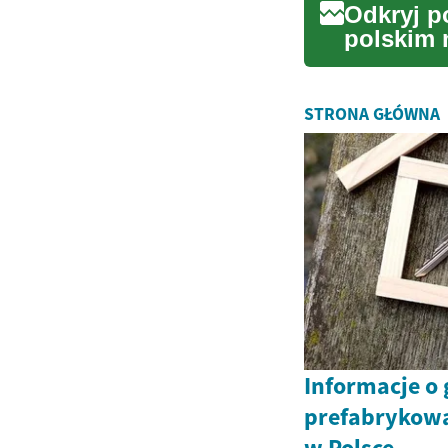
Odkryj p
polskim 
pasywnym
STRONA GŁÓWNA
Informacje o
prefabrykowa
w Polsce