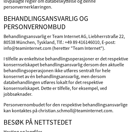
lovpålagte regler om databeskyttelse og denne
personvernerklæringen.
BEHANDLINGSANSVARLIG OG
PERSONVERNOMBUD
Behandlingsansvarlig er Team Internet AG, Liebherrstraße 22,
80538 München, Tyskland, Tlf.: +49 89 416146010, E-post:
info@teaminternet.com (heretter "Team Internet").
I tilfelle av enkeltvise behandlingsoperasjoner er det respektive
konsernselskapet behandlingsansvarlig dersom den aktuelle
behandlingsoperasjonen ikke utføres sentralt for hele
konsernet av én behandlingsansvarlig, men dersom
databehandlingen utføres lokalt for det respektive
konsernselskapet. Dette er tilfelle, for eksempel, ved
jobbsøknader.
Personvernombudet for den respektive behandlingsansvarlige
kan kontaktes på christian.schmoll@teaminternet.com.
BESØK PÅ NETTSTEDET
Hosting og loggfiler