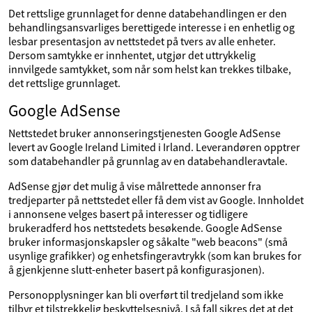
Det rettslige grunnlaget for denne databehandlingen er den
behandlingsansvarliges berettigede interesse i en enhetlig og
lesbar presentasjon av nettstedet på tvers av alle enheter.
Dersom samtykke er innhentet, utgjør det uttrykkelig
innvilgede samtykket, som når som helst kan trekkes tilbake,
det rettslige grunnlaget.
Google AdSense
Nettstedet bruker annonseringstjenesten Google AdSense
levert av Google Ireland Limited i Irland. Leverandøren opptrer
som databehandler på grunnlag av en databehandleravtale.
AdSense gjør det mulig å vise målrettede annonser fra
tredjeparter på nettstedet eller få dem vist av Google. Innholdet
i annonsene velges basert på interesser og tidligere
brukeradferd hos nettstedets besøkende. Google AdSense
bruker informasjonskapsler og såkalte "web beacons" (små
usynlige grafikker) og enhetsfingeravtrykk (som kan brukes for
å gjenkjenne slutt-enheter basert på konfigurasjonen).
Personopplysninger kan bli overført til tredjeland som ikke
tilbyr et tilstrekkelig beskyttelsesnivå. I så fall sikres det at det