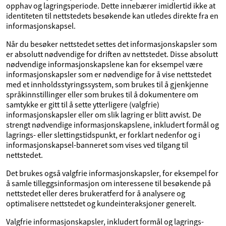
opphav og lagringsperiode. Dette innebærer imidlertid ikke at
identiteten til nettstedets besøkende kan utledes direkte fra en
informasjonskapsel.
Når du besøker nettstedet settes det informasjonskapsler som
er absolutt nødvendige for driften av nettstedet. Disse absolutt
nødvendige informasjonskapslene kan for eksempel være
informasjonskapsler som er nødvendige for å vise nettstedet
med et innholdsstyringssystem, som brukes til å gjenkjenne
språkinnstillinger eller som brukes til å dokumentere om
samtykke er gitt til å sette ytterligere (valgfrie)
informasjonskapsler eller om slik lagring er blitt avvist. De
strengt nødvendige informasjonskapslene, inkludert formål og
lagrings- eller slettingstidspunkt, er forklart nedenfor og i
informasjonskapsel-banneret som vises ved tilgang til
nettstedet.
Det brukes også valgfrie informasjonskapsler, for eksempel for
å samle tilleggsinformasjon om interessene til besøkende på
nettstedet eller deres brukeratferd for å analysere og
optimalisere nettstedet og kundeinteraksjoner generelt.
Valgfrie informasjonskapsler, inkludert formål og lagrings-