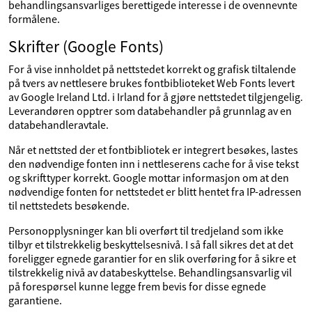
behandlingsansvarliges berettigede interesse i de ovennevnte
formålene.
Skrifter (Google Fonts)
For å vise innholdet på nettstedet korrekt og grafisk tiltalende
på tvers av nettlesere brukes fontbiblioteket Web Fonts levert
av Google Ireland Ltd. i Irland for å gjøre nettstedet tilgjengelig.
Leverandøren opptrer som databehandler på grunnlag av en
databehandleravtale.
Når et nettsted der et fontbibliotek er integrert besøkes, lastes
den nødvendige fonten inn i nettleserens cache for å vise tekst
og skrifttyper korrekt. Google mottar informasjon om at den
nødvendige fonten for nettstedet er blitt hentet fra IP-adressen
til nettstedets besøkende.
Personopplysninger kan bli overført til tredjeland som ikke
tilbyr et tilstrekkelig beskyttelsesnivå. I så fall sikres det at det
foreligger egnede garantier for en slik overføring for å sikre et
tilstrekkelig nivå av databeskyttelse. Behandlingsansvarlig vil
på forespørsel kunne legge frem bevis for disse egnede
garantiene.