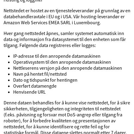
Nettstedet er hostet av en tjenesteleverandør på grunnlag av en
databehandleravtale i EU og i USA. Vår hosting-leverandør er
Amazon Web Services EMEA SARL i Luxembourg.
Hver gang nettstedet åpnes, samler systemet automatisk inn
data og informasjon fra datasystemet til den enheten som får
tilgang. Følgende data registreres eller logges:
IP-adresse til den anropende datamaskinen
Operativsystem til den anropende datamaskinen
Nettleserens versjon på den anropende datamaskinen
Navn på hentet fil/nettsted
Dato og tidspunkt for hentingen
Overført datamengde
Henvisende URL
Denne dataen behandles for å kunne vise nettstedet, for å sikre
sikkerheten, tilgjengeligheten og integriteten til nettstedet
(f.eks. påvisning og forsvar mot DoS-angrep eller tilgang fra
roboter), for å forbedre kvaliteten og presentasjonen av
nettstedet, for å kunne identifisere og rette feil og for
statistiske formål. Disse dataene slettes normalt etter 7 dager.