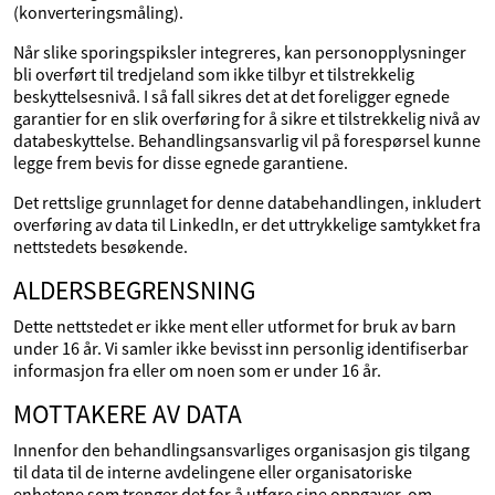
(konverteringsmåling).
Når slike sporingspiksler integreres, kan personopplysninger
bli overført til tredjeland som ikke tilbyr et tilstrekkelig
beskyttelsesnivå. I så fall sikres det at det foreligger egnede
garantier for en slik overføring for å sikre et tilstrekkelig nivå av
databeskyttelse. Behandlingsansvarlig vil på forespørsel kunne
legge frem bevis for disse egnede garantiene.
Det rettslige grunnlaget for denne databehandlingen, inkludert
overføring av data til LinkedIn, er det uttrykkelige samtykket fra
nettstedets besøkende.
ALDERSBEGRENSNING
Dette nettstedet er ikke ment eller utformet for bruk av barn
under 16 år. Vi samler ikke bevisst inn personlig identifiserbar
informasjon fra eller om noen som er under 16 år.
MOTTAKERE AV DATA
Innenfor den behandlingsansvarliges organisasjon gis tilgang
til data til de interne avdelingene eller organisatoriske
enhetene som trenger det for å utføre sine oppgaver, om