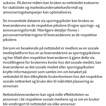
suksess. På denne måten kan bruken av nettstedet evalueres
for statistiske og markedsundersøkelsesformål og
annonseringskampanjer kan optimaliseres.
De innsamlede dataene via sporingspiksler kan brukes av
leverandørene av de respektive pikslene til egne sporings- og
annonseringsformål. Ytterligere detaljer finnes i
personvernerklæringene til leverandørene av de respektive
pikslene.
Dersom en besøkende på nettstedet er medlem av en sosiale
medieplattform hos en av leverandørene av sporingspikslene
og har tillatt den respektive leverandøren å gjøre dette via
innstillingene for brukerens konto hos det sosiale mediet, kan
leverandøren av det sosiale mediet eller sporingspikselen
knytte informasjonen som samles inn om besøket på
nettstedet til den tilknyttede brukerkontoen hos det respektive
sosiale nettverket og bruke den til målrettet plassering av
annonser.
Nettstedsleverandøren kan også måle effektiviteten av
annonser i de respektive sosiale mediene og se om en bruker
ble omdirigert til nettstedet via slike annonser