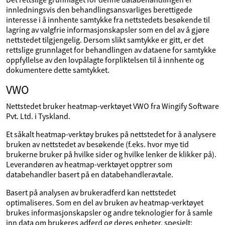
innledningsvis den behandlingsansvarliges berettigede
interesse i å innhente samtykke fra nettstedets besøkende til
lagring av valgfrie informasjonskapsler som en del av å gjøre
nettstedet tilgjengelig. Dersom slikt samtykke er gitt, er det
rettslige grunnlaget for behandlingen av dataene for samtykke
oppfyllelse av den lovpålagte forpliktelsen til å innhente og
dokumentere dette samtykket.
VWO
Nettstedet bruker heatmap-verktøyet VWO fra Wingify Software
Pvt. Ltd. i Tyskland.
Et såkalt heatmap-verktøy brukes på nettstedet for å analysere
bruken av nettstedet av besøkende (f.eks. hvor mye tid
brukerne bruker på hvilke sider og hvilke lenker de klikker på).
Leverandøren av heatmap-verktøyet opptrer som
databehandler basert på en databehandleravtale.
Basert på analysen av brukeradferd kan nettstedet
optimaliseres. Som en del av bruken av heatmap-verktøyet
brukes informasjonskapsler og andre teknologier for å samle
inn data om brukeres adferd og deres enheter, spesielt: