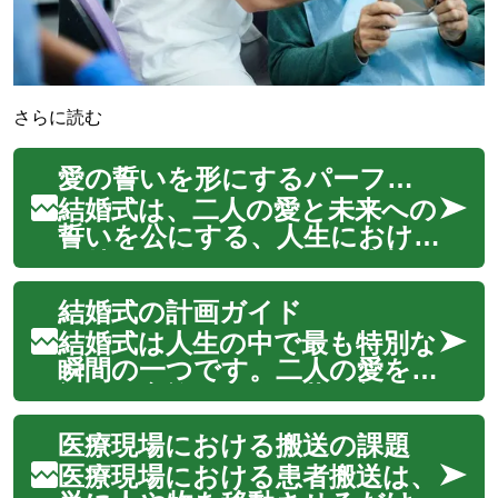
さらに読む
愛の誓いを形にするパーフェクトガイド
結婚式は、二人の愛と未来への
誓いを公にする、人生におけ
る特別な節目です。この大切な
イベントは、単なる形式では
結婚式の計画ガイド
なく、カップルが互いへの深
いコミットメントを確認し、
結婚式は人生の中で最も特別な
家族や友人と喜びを分かち合う
瞬間の一つです。二人の愛を祝
機会となります。本ガイドで
福し、家族や友人と共に新しい
は、夢のような結婚式...
人生の門出を迎えるこの日を、
医療現場における搬送の課題
思い出深いものにするために
は、綿密な計画と準備が欠かせ
医療現場における患者搬送は、