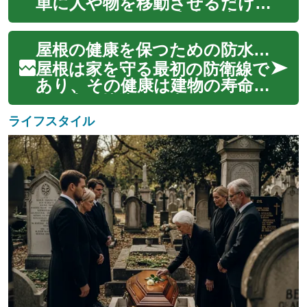
ません。会場選びから挙式のス
単に人や物を移動させるだけ
タイル、披露宴の演出、ハネム
ではありません。患者の安全、
ーンの手配ま...
快適性、そして迅速な医療アク
屋根の健康を保つための防水ガイド
セスを確保するための極めて
重要なプロセスです。緊急時に
屋根は家を守る最初の防衛線で
おける生命に関わる迅速な搬送
あり、その健康は建物の寿命と
から、定期的な診察や転院、リ
居住者の快適さに直結します。
ハビリテーショ...
適切な防水対策は、雨水や湿気
ライフスタイル
から家を保護し、構造的な損傷
やカビの発生を防ぐ上で不可欠
です。この記事では、屋根防水
の重要性から、さまざまな方
法、メンテナ...