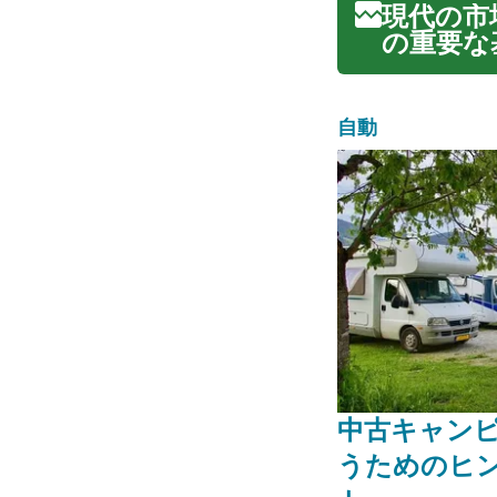
現代の市
の重要な
ふれる中
活用する
す。この
自動
中古キャン
うためのヒ