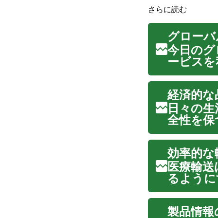
さらに読む
グローバ
今日のグ
ービスを
及により
購入する
経済的な
択肢は、
日々の生
全性を保
いた選択
最大化す
効率的な
ニーズに
医療輸送
るように
割を担う
患者さん
製品情報
ムーズな