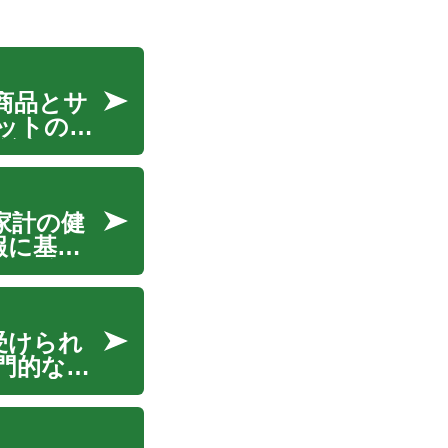
商品とサ
ットの普
検討し、
広大な選
家計の健
報に基づ
の価値を
ら自身の
受けられ
門的な役
でなく、
関間のス