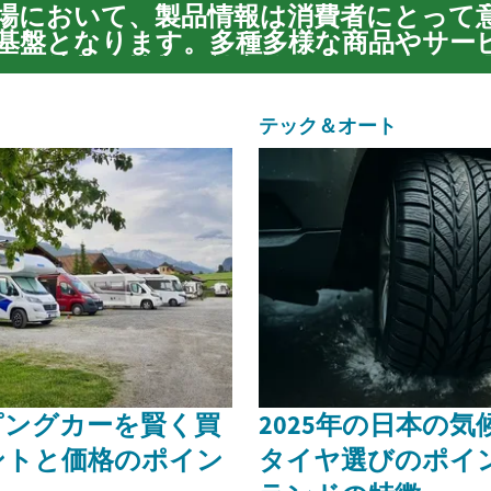
場において、製品情報は消費者にとって
基盤となります。多種多様な商品やサー
で、適切な情報を効率的に見つけ出し、
能力は、賢い購入体験を実現するために
情報過多の時代に、...
テック＆オート
ピングカーを賢く買
2025年の日本の
ントと価格のポイン
タイヤ選びのポイ