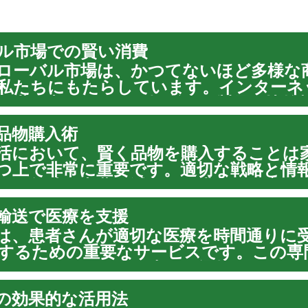
ル市場での賢い消費
ローバル市場は、かつてないほど多様な
私たちにもたらしています。インターネ
、世界中のあらゆる場所から製品を比較
ことが可能になりました。しかし、この
品物購入術
同時に賢明な判断と...
活において、賢く品物を購入することは
つ上で非常に重要です。適切な戦略と情
は、無駄な出費を減らし、購入する商品
る手助けとなります。多様な市場の中か
輸送で医療を支援
合った商品を見つけ...
は、患者さんが適切な医療を時間通りに
するための重要なサービスです。この専
ドライバーは、単に車両を運転するだけ
の安全と快適性を確保しながら、医療機
の効果的な活用法
連携を支える重要な...