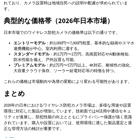
れており、カメラ設置時は地域住民への説明や配慮が求められていま
す。
典型的な価格帯（2026年日本市場）
日本市場でのワイヤレス防犯カメラの価格帯は以下の通りです。
エントリーモデル
：約3,000円〜7,000円程度。基本的な録画やスマホ
連携機能が中心。室内利用に適する。
スタンダードモデル
：約1万円〜2万円。高画質対応やAI動体検知、
防水性能を備え、戸外設置も可能。
プレミアムモデル
：約2万円〜5万円以上。4K対応、耐候性の強化、
大容量クラウド保存、ソーラー給電対応等の特徴を持つ。
これらの価格は市場動向や為替の変動により変わる可能性があります。
まとめ
2026年の日本におけるワイヤレス防犯カメラ市場は、多様な用途や設置
環境に対応した製品が増加しています。技術面ではAI活用や通信セキュ
リティが進展し、防犯性能の向上とともにプライバシー保護が強く意識
されています。購入や設置においては、使用環境に適した製品選定と適
正な管理方法の検討が重要です。