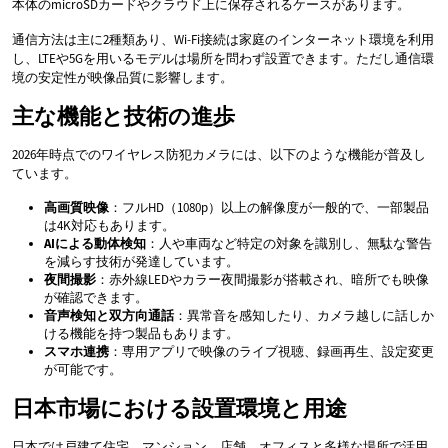
本体のmicroSDカードやクラウド上に保存されるケースがあります。
通信方法は主に2種類あり、Wi-Fi接続は家庭のインターネット環境を利用
し、LTEや5Gを用いるモデルは場所を問わず設置できます。ただし通信環
境の安定性が映像品質に影響します。
主な機能と技術の進歩
2026年時点でのワイヤレス防犯カメラには、以下のような機能が普及し
ています。
高画質映像
：フルHD（1080p）以上の解像度が一般的で、一部製品
は4K対応もあります。
AIによる動体検知
：人や車両など特定の対象を識別し、無駄な警告
を減らす技術が発達しています。
夜間撮影
：赤外線LEDやカラー夜間撮影が搭載され、暗所でも映像
が確認できます。
音声検知と双方向通話
：異常音を感知したり、カメラ越しに話しか
ける機能を持つ製品もあります。
スマホ連携
：専用アプリで映像のライブ視聴、録画再生、設定変更
が可能です。
日本市場における設置環境と用途
日本では戸建て住宅、マンション、店舗、オフィスと多様な場所で活用