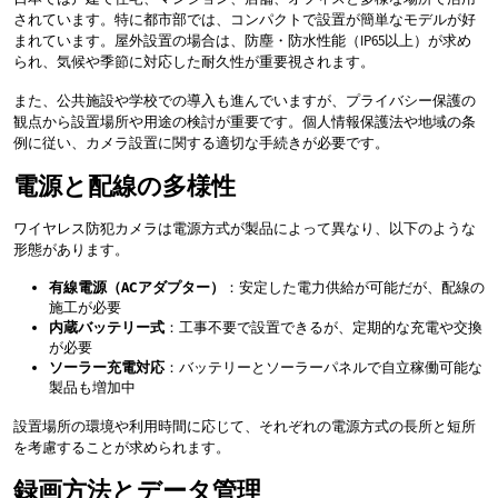
されています。特に都市部では、コンパクトで設置が簡単なモデルが好
まれています。屋外設置の場合は、防塵・防水性能（IP65以上）が求め
られ、気候や季節に対応した耐久性が重要視されます。
また、公共施設や学校での導入も進んでいますが、プライバシー保護の
観点から設置場所や用途の検討が重要です。個人情報保護法や地域の条
例に従い、カメラ設置に関する適切な手続きが必要です。
電源と配線の多様性
ワイヤレス防犯カメラは電源方式が製品によって異なり、以下のような
形態があります。
有線電源（ACアダプター）
：安定した電力供給が可能だが、配線の
施工が必要
内蔵バッテリー式
：工事不要で設置できるが、定期的な充電や交換
が必要
ソーラー充電対応
：バッテリーとソーラーパネルで自立稼働可能な
製品も増加中
設置場所の環境や利用時間に応じて、それぞれの電源方式の長所と短所
を考慮することが求められます。
録画方法とデータ管理