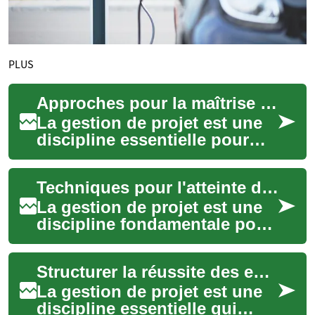
PLUS
Approches pour la maîtrise des échéanciers et des budgets
La gestion de projet est une
discipline essentielle pour
toute organisation cherchant
à concrétiser ses initiatives
Techniques pour l'atteinte des résultats escomptés
a...
La gestion de projet est une
discipline fondamentale pour
toute organisation cherchant
à concrétiser ses idées. Elle
Structurer la réussite des entreprises modernes
...
La gestion de projet est une
discipline essentielle qui