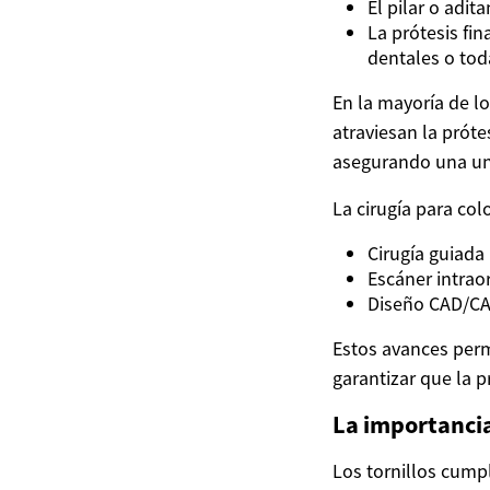
El pilar o adit
La prótesis fin
dentales o tod
En la mayoría de los
atraviesan la próte
asegurando una uni
La cirugía para col
Cirugía guiada
Escáner intrao
Diseño CAD/CAM
Estos avances perm
garantizar que la p
La importancia
Los tornillos cump