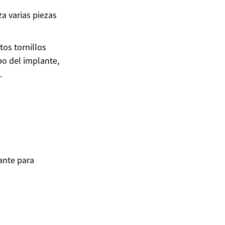
za varias piezas
tos tornillos
po del implante,
.
ante para