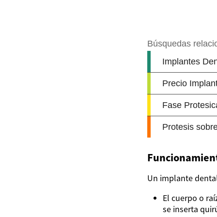
Funcionamiento
Un implante dental
El cuerpo o raí
se inserta qui