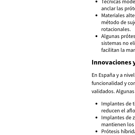
Técnicas moder
anclar las prót
Materiales alte
método de suje
rotacionales.
Algunas prótes
sistemas no eli
facilitan la ma
Innovaciones y
En España y a nive
funcionalidad y co
validados. Algunas
Implantes de t
reducen el aflo
Implantes de z
mantienen los 
Prótesis híbrid