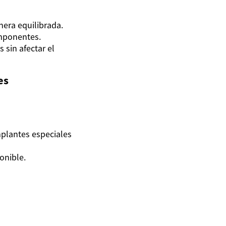
nera equilibrada.
mponentes.
 sin afectar el
es
mplantes especiales
ponible.