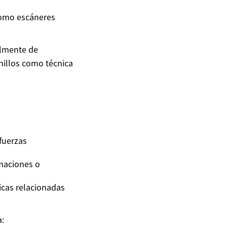
 como escáneres
almente de
nillos como técnica
fuerzas
rmaciones o
icas relacionadas
a: