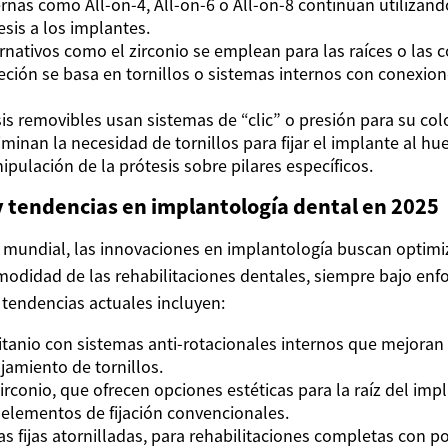
nas como All-on-4, All-on-6 o All-on-8 continúan utilizando
esis a los implantes.
rnativos como el zirconio se emplean para las raíces o las c
ción se basa en tornillos o sistemas internos con conexion
is removibles usan sistemas de “clic” o presión para su col
minan la necesidad de tornillos para fijar el implante al hu
nipulación de la prótesis sobre pilares específicos.
 tendencias en implantología dental en 2025
l mundial, las innovaciones en implantología buscan optimiz
modidad de las rehabilitaciones dentales, siempre bajo enf
 tendencias actuales incluyen:
itanio con sistemas anti-rotacionales internos que mejoran 
jamiento de tornillos.
irconio, que ofrecen opciones estéticas para la raíz del imp
elementos de fijación convencionales.
as fijas atornilladas, para rehabilitaciones completas con p