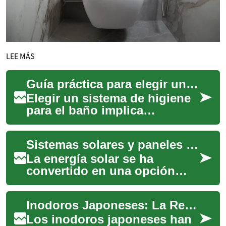
LEE MÁS
Guía práctica para elegir un sistema de higiene en el baño
Elegir un sistema de higiene
para el baño implica
considerar funcionalidad,
instalación y sostenibilidad.
Sistemas solares y paneles fotovoltaicos: Una guía completa para España
Esta guía r...
La energía solar se ha
convertido en una opción
cada vez más atractiva para
los hogares y empresas en
Inodoros Japoneses: La Revolución del Baño Moderno
España. Con abu...
Los inodoros japoneses han