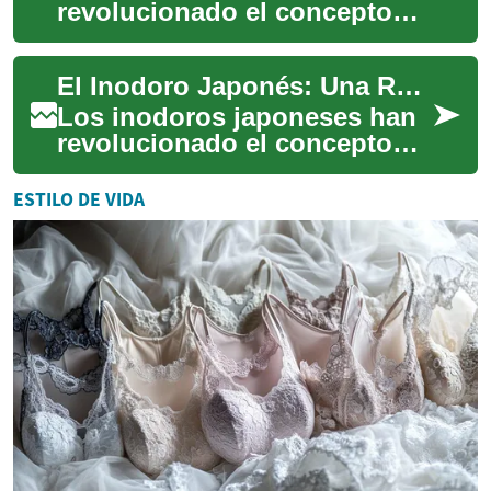
revolucionado el concepto
tradicional del cuarto de
baño, fusionando tecnología
El Inodoro Japonés: Una Revolución en el Diseño y Lujo del Baño
avanzada c...
Los inodoros japoneses han
revolucionado el concepto
tradicional del cuarto de
baño, transformándolo en un
ESTILO DE VIDA
espacio de...