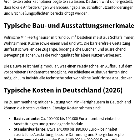
Architekten oder Fachplaner begleiten zu lassen. Dadurch wird sichergestellt,
dass lokale Anforderungen wie Bebauungspläne, Schallschutzanforderungen
und Erschließungspflichten berücksichtigt werden.
Typische Bau- und Ausstattungsmerkmale
Polnische Mini-Fertighäuser mit rund 60 m² bestehen meist aus Schlafzimmer,
Wohnzimmer, Küche sowie einem Bad und WC. Die barrierefreie Gestaltung
umfasst schwellenlose Zugänge, bodengleiche Duschen und ausreichend
Bewegungsflächen, was die Wohnqualität für ältere Nutzer verbessert.
Die Bauweise ist häufig modular, was einen relativ schnellen Aufbau auf dem
vorbereiteten Fundament ermöglicht. Verschiedene Ausbauvarianten sind
möglich, um individuelle technische oder wohnliche Bedürfnisse abzudecken.
Typische Kosten in Deutschland (2026)
Im Zusammenhang mit der Nutzung von Mini-Fertighäusern in Deutschland
können die Kosten variieren. Etwaige Kostenrahmen sind:
Basisvariante
: Ca. 100.000 bis 140.000 Euro – umfasst einfache
Ausstattungen und grundlegende Module
Standardvariante
: Etwa 140.000 bis 180.000 Euro – beinhaltet
zusätzliche Ausstattung, bessere Dämmung und Energiekonzepte
Premiumvariante
: In der Regel 180.000 bis 230.000 Euro – mit