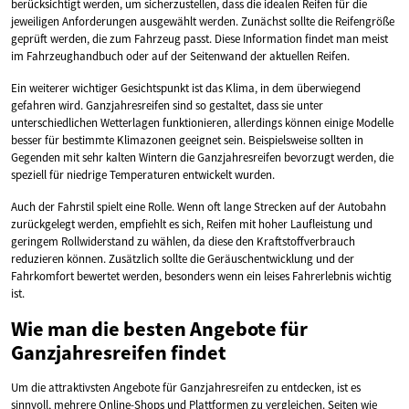
berücksichtigt werden, um sicherzustellen, dass die idealen Reifen für die
jeweiligen Anforderungen ausgewählt werden. Zunächst sollte die Reifengröße
geprüft werden, die zum Fahrzeug passt. Diese Information findet man meist
im Fahrzeughandbuch oder auf der Seitenwand der aktuellen Reifen.
Ein weiterer wichtiger Gesichtspunkt ist das Klima, in dem überwiegend
gefahren wird. Ganzjahresreifen sind so gestaltet, dass sie unter
unterschiedlichen Wetterlagen funktionieren, allerdings können einige Modelle
besser für bestimmte Klimazonen geeignet sein. Beispielsweise sollten in
Gegenden mit sehr kalten Wintern die Ganzjahresreifen bevorzugt werden, die
speziell für niedrige Temperaturen entwickelt wurden.
Auch der Fahrstil spielt eine Rolle. Wenn oft lange Strecken auf der Autobahn
zurückgelegt werden, empfiehlt es sich, Reifen mit hoher Laufleistung und
geringem Rollwiderstand zu wählen, da diese den Kraftstoffverbrauch
reduzieren können. Zusätzlich sollte die Geräuschentwicklung und der
Fahrkomfort bewertet werden, besonders wenn ein leises Fahrerlebnis wichtig
ist.
Wie man die besten Angebote für
Ganzjahresreifen findet
Um die attraktivsten Angebote für Ganzjahresreifen zu entdecken, ist es
sinnvoll, mehrere Online-Shops und Plattformen zu vergleichen. Seiten wie