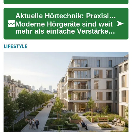
Hilfsmitteln entwickelt, die
Menschen mit Hörverlust
Aktuelle Hörtechnik: Praxisleitfaden zu modernen Hörgeräten
deutlich me...
Moderne Hörgeräte sind weit
mehr als einfache Verstärker:
Sie nutzen digitale
Signalverarbeitung,
LIFESTYLE
Bluetooth-Verbindun...