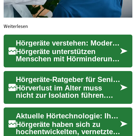
Weiterlesen
Hörgeräte verstehen: Moderner Guide zu Funktionen & Kosten
Hörgeräte unterstützen
Menschen mit Hörminderung
dabei, Umgebungsgeräusche
und Sprache klarer
Hörgeräte-Ratgeber für Senioren: Auswahl, Pflege, Kosten
wahrzunehmen. Dieser um...
Hörverlust im Alter muss
nicht zur Isolation führen.
Dieser ausführliche Ratgeber
erklärt, welche
Aktuelle Hörtechnologie: Ihr Leitfaden zu Hörgeräten
Hörgerätetypen es g...
Hörgeräte haben sich zu
hochentwickelten, vernetzten