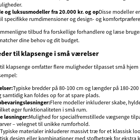
ligheder.
e og luksusmodeller fra 20.000 kr. og op
Disse modeller er
il specifikke rumdimensioner og design- og komfortpræfere
ammenligne tilbud fra forskellige forhandlere og læse bruge
 matcher dine behov og dit budget.
er til klapsenge i små værelser
til klapsenge omfatter flere muligheder tilpasset små hjem 
sempel:
elser:
Typiske bredder på 80-100 cm og længder på 180-200 
 samtidig kan foldes op for at spare plads.
bevaringsløsninger:
Flere modeller inkluderer skabe, hylder
ilket øger funktionaliteten i små rum.
 løsninger:
Mulighed for specialfremstillede vægsenge tilp
arver – velegnet til unikke rumforhold.
Typiske materialer inkluderer massivt træ for et klassisk 
isk design eller kombinationer med stofbetræk for ekstra 