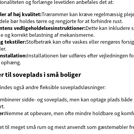
ionaliteten og forlænge levetiden anbefales det at:
er af høj kvalitet:
Trærammer kan kræve regelmæssig pleje 
ele bør holdes tørre og rengjorte for at forhindre rust.
ntens vedligeholdelsesinstruktioner:
Dette kan inkludere 
e og korrekt belastning af mekanismerne.
g tekstiler:
Stofbetræk kan ofte vaskes eller rengøres fors
er.
installation:
Installationen bør udføres efter vejledningen f
g ophæng.
r til soveplads i små boliger
ndes også andre fleksible sovepladsløsninger:
mbinerer sidde- og soveplads, men kan optage plads både 
rt.
r:
Nemme at opbevare, men ofte mindre holdbare og komfort
et til meget små rum og mest anvendt som gæstemøbler f