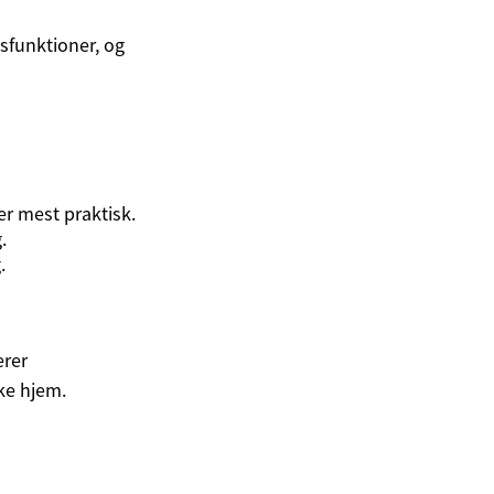
sfunktioner, og
er mest praktisk.
.
.
erer
ke hjem.