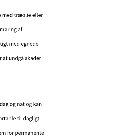
med træolie eller
smøring af
igtigt med egnede
or at undgå skader
dag og nat og kan
able til dagligt
rem for permanente