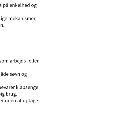
s på enkelhed og
lige mekanismer,
n.
 som arbejds- eller
både søvn og
evarer klapsenge
ig brug.
ter uden at optage