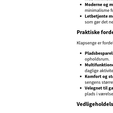
Moderne og mi
minimalisme fo
Letbetjente m
som gør det ne
Praktiske ford
Klapsenge er forde
Pladsbesparel
opholdsrum.
Multifunktion
daglige aktivi
Komfort og st
sengens større
Velegnet til g
plads i værelse
Vedligeholdel