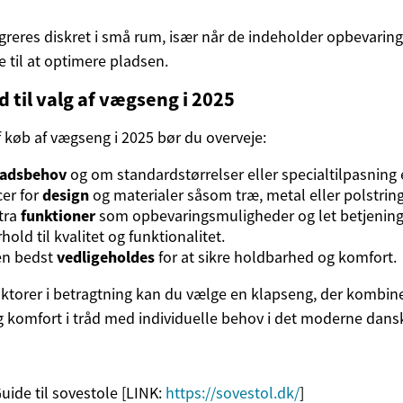
reres diskret i små rum, især når de indeholder opbevaring
 til at optimere pladsen.
d til valg af vægseng i 2025
 køb af vægseng i 2025 bør du overveje:
ladsbehov
og om standardstørrelser eller specialtilpasning 
er for
design
og materialer såsom træ, metal eller polstring
tra
funktioner
som opbevaringsmuligheder og let betjening
rhold til kvalitet og funktionalitet.
en bedst
vedligeholdes
for at sikre holdbarhed og komfort.
faktorer i betragtning kan du vælge en klapseng, der kombin
 komfort i tråd med individuelle behov i det moderne dans
uide til sovestole [LINK:
https://sovestol.dk/
]