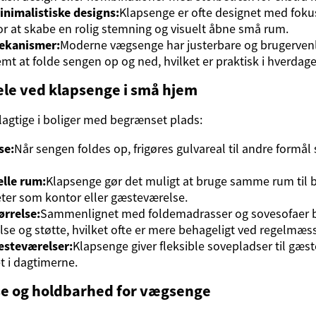
nimalistiske designs:
Klapsenge er ofte designet med foku
r at skabe en rolig stemning og visuelt åbne små rum.
ekanismer:
Moderne vægsenge har justerbare og brugerven
mt at folde sengen op og ned, hvilket er praktisk i hverdage
ele ved klapsenge i små hjem
lagtige i boliger med begrænset plads:
se:
Når sengen foldes op, frigøres gulvareal til andre formål
elle rum:
Klapsenge gør det muligt at bruge samme rum til 
teter som kontor eller gæsteværelse.
ørrelse:
Sammenlignet med foldemadrasser og sovesofaer b
lse og støtte, hvilket ofte er mere behageligt ved regelmæss
æsteværelser:
Klapsenge giver fleksible sovepladser til gæs
t i dagtimerne.
se og holdbarhed for vægsenge