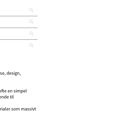
se, design,
ofte en simpel
nde til
rialer som massivt