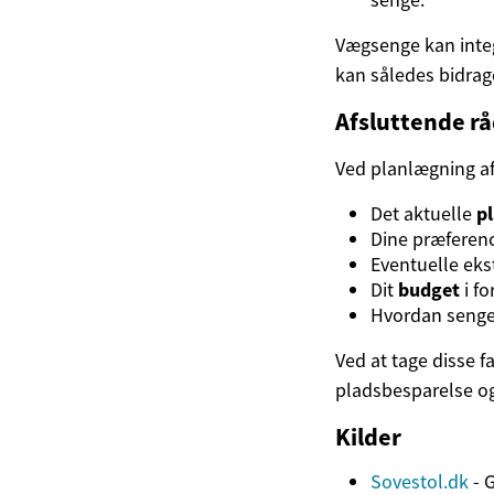
Vægsenge kan integ
kan således bidrage
Afsluttende rå
Ved planlægning af
Det aktuelle
p
Dine præferenc
Eventuelle eks
Dit
budget
i fo
Hvordan seng
Ved at tage disse 
pladsbesparelse og
Kilder
Sovestol.dk
- G