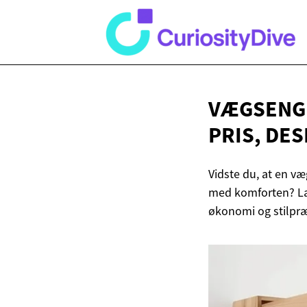
VÆGSENGE
PRIS, DE
Vidste du, at en v
med komforten? Lær
økonomi og stilpræ