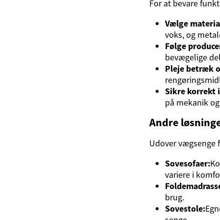
For at bevare funkt
Vælge material
voks, og metald
Følge produce
bevægelige del
Pleje betræk o
rengøringsmidl
Sikre korrekt 
på mekanik o
Andre løsninge
Udover vægsenge fi
Sovesofaer:
Ko
variere i komfo
Foldemadrasse
brug.
Sovestole:
Egn
senge.