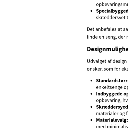
opbevaringsmu
Specialbygged
skræddersyet t
Det anbefales at s
finde en seng, der
Designmulighed
Udvalget af design 
ønsker, som for ek
Standardstørr
enkeltsenge og
Indbyggede op
opbevaring, hv
Skræddersyede
materialer og f
Materialevalg:
med minimalist