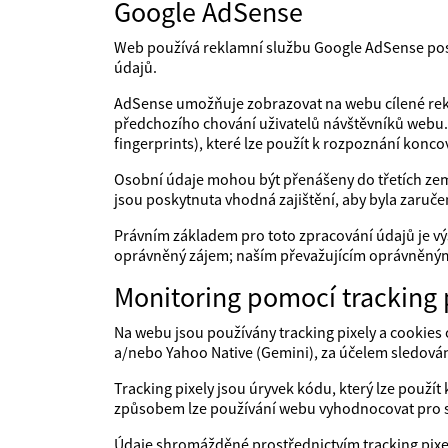
Google AdSense
Web používá reklamní službu Google AdSense posk
údajů.
AdSense umožňuje zobrazovat na webu cílené rekl
předchozího chování uživatelů návštěvníků webu. 
fingerprints), které lze použít k rozpoznání konco
Osobní údaje mohou být přenášeny do třetích zemí
jsou poskytnuta vhodná zajištění, aby byla zaruče
Právním základem pro toto zpracování údajů je v
oprávněný zájem; naším převažujícím oprávněným
Monitoring pomocí tracking 
Na webu jsou používány tracking pixely a cookies 
a/nebo Yahoo Native (Gemini), za účelem sledová
Tracking pixely jsou úryvek kódu, který lze použí
způsobem lze používání webu vyhodnocovat pro s
Údaje shromážděné prostřednictvím tracking pixel