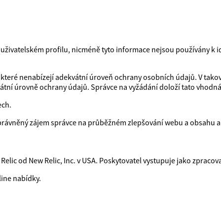
vatelském profilu, nicméně tyto informace nejsou používány k ident
které nenabízejí adekvátní úroveň ochrany osobních údajů. V takov
vátní úrovně ochrany údajů. Správce na vyžádání doloží tato vhodná 
ech.
právněný zájem správce na průběžném zlepšování webu a obsahu a s
elic od New Relic, Inc. v USA. Poskytovatel vystupuje jako zpracov
line nabídky.