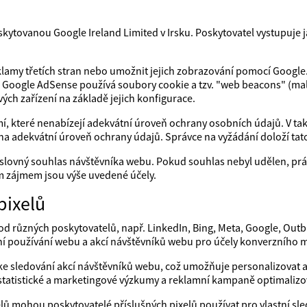
ytovanou Google Ireland Limited v Irsku. Poskytovatel vystupuje j
amy třetích stran nebo umožnit jejich zobrazování pomocí Google.
Google AdSense používá soubory cookie a tzv. "web beacons" (malou
vých zařízení na základě jejich konfigurace.
, které nenabízejí adekvátní úroveň ochrany osobních údajů. V tak
na adekvátní úroveň ochrany údajů. Správce na vyžádání doloží tato
ýslovný souhlas návštěvníka webu. Pokud souhlas nebyl udělen, prá
 zájmem jsou výše uvedené účely.
pixelů
od různých poskytovatelů, např. LinkedIn, Bing, Meta, Google, Outbr
ní používání webu a akcí návštěvníků webu pro účely konverzního 
t ke sledování akcí návštěvníků webu, což umožňuje personalizovat a
tatistické a marketingové výzkumy a reklamní kampaně optimalizo
ů mohou poskytovatelé příslušných pixelů používat pro vlastní sle