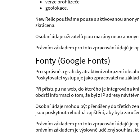
verze prohlížeče
geolokace.
New Relic používáme pouze s aktivovanou anonymiz
zkrácena.
Osobní údaje uživatelů jsou mazány nebo anonym
Právním základem pro toto zpracování údajů je o
Fonty (Google Fonts)
Pro správné a graficky atraktivní zobrazení obsa
Poskytovatel vystupuje jako zpracovatel na zákla
Při přístupu na web, do kterého je integrována kn
obdrží informaci o tom, že byl z IP adresy návšt
Osobní údaje mohou být přenášeny do třetích zemí
jsou poskytnuta vhodná zajištění, aby byla zaruče
Právním základem pro toto zpracování údajů je op
právním základem je výslovně udělený souhlas, kte