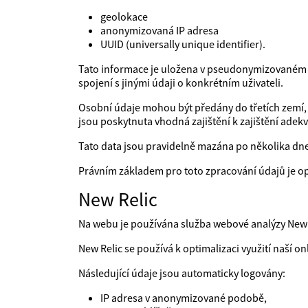
geolokace
anonymizovaná IP adresa
UUID (universally unique identifier).
Tato informace je uložena v pseudonymizovaném uži
spojení s jinými údaji o konkrétním uživateli.
Osobní údaje mohou být předány do třetích zemí, 
jsou poskytnuta vhodná zajištění k zajištění adek
Tato data jsou pravidelně mazána po několika dn
Právním základem pro toto zpracování údajů je o
New Relic
Na webu je používána služba webové analýzy New R
New Relic se používá k optimalizaci využití naší on
Následující údaje jsou automaticky logovány:
IP adresa v anonymizované podobě,