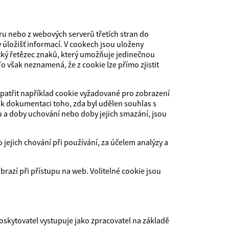
u nebo z webových serverů třetích stran do
úložišť informací. V cookech jsou uloženy
cký řetězec znaků, který umožňuje jedinečnou
 však neznamená, že z cookie lze přímo zjistit
patřit například cookie vyžadované pro zobrazení
k dokumentaci toho, zda byl udělen souhlas s
lu a doby uchování nebo doby jejich smazání, jsou
jejich chování při používání, za účelem analýzy a
brazí při přístupu na web. Volitelné cookie jsou
kytovatel vystupuje jako zpracovatel na základě