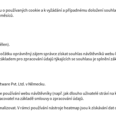
o používaných cookie a k vyžádání a případnému doložení souhlasu 
 měsíců.
ělen).
očátku oprávněný zájem správce získat souhlas návštěvníků webu k
ákladem pro zpracování údajů týkajících se souhlasu je splnění z
ware Pvt. Ltd. v Německu.
 používání webu návštěvníky (např. jak dlouho uživatelé stráví na k
acovatel na základě smlouvy o zpracování údajů.
alizovat. V rámci používání nástroje heatmap jsou k získávání dat o