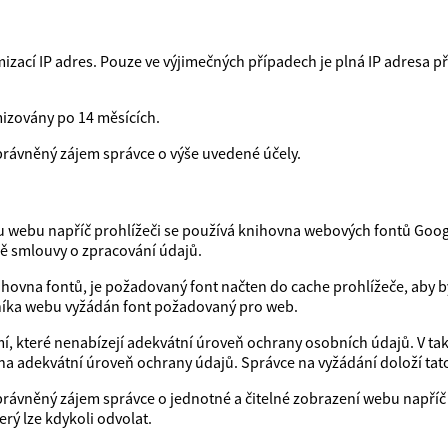
ací IP adres. Pouze ve výjimečných případech je plná IP adresa p
izovány po 14 měsících.
právněný zájem správce o výše uvedené účely.
hu webu napříč prohlížeči se používá knihovna webových fontů Googl
dě smlouvy o zpracování údajů.
ihovna fontů, je požadovaný font načten do cache prohlížeče, aby b
ěvníka webu vyžádán font požadovaný pro web.
, které nenabízejí adekvátní úroveň ochrany osobních údajů. V tak
na adekvátní úroveň ochrany údajů. Správce na vyžádání doloží tato
rávněný zájem správce o jednotné a čitelné zobrazení webu napříč 
rý lze kdykoli odvolat.