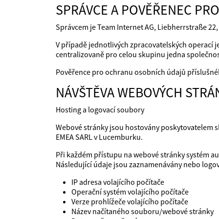
SPRÁVCE A POVĚŘENEC PR
Správcem je Team Internet AG, Liebherrstraße 22,
V případě jednotlivých zpracovatelských operací
centralizovaně pro celou skupinu jedna společnost
Pověřence pro ochranu osobních údajů příslušné
NÁVŠTĚVA WEBOVÝCH STRÁ
Hosting a logovací soubory
Webové stránky jsou hostovány poskytovatelem sl
EMEA SARL v Lucemburku.
Při každém přístupu na webové stránky systém au
Následující údaje jsou zaznamenávány nebo logo
IP adresa volajícího počítače
Operační systém volajícího počítače
Verze prohlížeče volajícího počítače
Název načítaného souboru/webové stránky