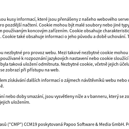
sou kusy informací, které jsou přenášeny z našeho webového server
ro pozdější načtení. Cookie mohou být malé soubory nebo jiné typy 
tním používaným koncovým zařízením. Cookie obsahuje charakteristi
. Cookie také obsahuje informaci o jeho původu a době uchování. To
jsou nezbytné pro provoz webu. Mezi takové nezbytné cookie mohou 
oužívané k rozpoznání jazykových nastavení nebo cookie sloužící 
 byla taková uložení odmítnuta. Nezbytné cookie, včetně jejich úče
se zobrazí při přístupu na web.
elem získávání dalších informací o zájmech návštěvníků webu nebo o 
ně.
ání nebo doby smazání, jsou vysvětleny níže a v banneru, který se zo
jejich uložením.
lasů ("CMP") CCM19 poskytovaná Papoo Software & Media GmbH. Pos