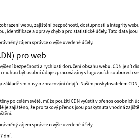
obrazení webu, zajištění bezpečnosti, dostupnosti a integrity web
u, identifikace a opravy chyb a pro statistické účely. Tato data js
právněný zájem správce o výše uvedené účely.
CDN) pro web
výšení bezpečnosti a rychlosti doručení obsahu webu. CDN je síť di
m mohou být osobní údaje zpracovávány v logovacích souborech se
 na základě smlouvy o zpracování údajů. Naším poskytovatelem CD
ístěny po celém světě, může použití CDN vyústit v přenos osobních ú
 je zajištěno, že pro takový přenos jsou poskytnuta vhodná zajišt
štění.
právněný zájem správce o výše uvedené účely.
7 dní.