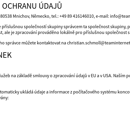
O OCHRANU ÚDAJŮ
 80538 Mnichov, Německo, tel.: +49 89 416146010, e‑mail: info@team
 je příslušnou společností skupiny správcem ta společnost skupiny
, ale je zpracování prováděno lokálně pro příslušnou společnost sk
ho správce můžete kontaktovat na christian.schmoll@teaminterne
NEK
užeb na základě smlouvy o zpracování údajů v EU a v USA. Naším 
tomaticky ukládá údaje a informace z počítačového systému koncov
vány: