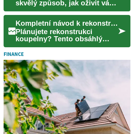
skvělý způsob, jak oživit váš
domov a zvýšit jeho hodnotu.
Zejména v malých prostorech
Kompletní návod k rekonstrukci koupelny: tipy a ceny
může ...
Plánujete rekonstrukci
koupelny? Tento obsáhlý
průvodce vám pomůže vybrat
správné materiály, funkční
FINANCE
vybavení, úložné...