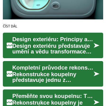
ČÍST DÁL
Design exteriéru: Principy a inspirace
Design exteriéru představuje
umění a vědu transformace
venkovních prostor do
funkčních, esteticky
Kompletní průvodce rekonstrukcí koupelny
příjemných a udržit...
Rekonstrukce koupelny
představuje jednu z
nejnáročnějších, ale zároveň
nejvděčnějších úprav v
Přeměňte svou koupelnu: Tipy pro rekonstrukci malých prostorů
domácnosti. Moderní kou...
Rekonstrukce koupelny je