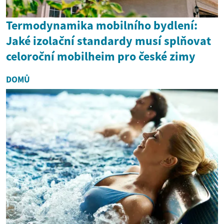
Termodynamika mobilního bydlení:
Jaké izolační standardy musí splňovat
celoroční mobilheim pro české zimy
DOMŮ