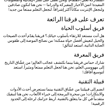
المفيدة! انسَ الأخبار المفبركة والدراما — نحن هنا لنكون صادقين
ولنجعل الإنترنت مكاناً أكثر إشراقاً. لنجعل التعلم ممتعاً من جديد!
تعرف على فرقنا الرائعة
فريق أسلوب الحياة
هل أنت مستعد للارتقاء بأسلوب حياتك؟ فريقنا يقدّم أحدث الصيحات
والحيل لتعيش أفضل حياة ممكنة! من نصائح الموضة إلى طقوس
العناية الذاتية، استعد لتتألق!
فريق المعرفة
شارك حماس فريقنا بينما نكتشف عجائب العالم! من عشّاق التاريخ
إلى مهووسي العلم، نحن هنا لجعل التعلم ممتعاً ومثيراً. استعد
لتوسيع آفاقك!
قبيلة التقنية
انضم إلى قبيلتنا من عشّاق التقنية بينما نستعرض أحدث الأدوات
والابتكارات! من سحرة البرمجة إلى خبراء الألعاب، نحن هنا لنبقيك
متقدماً في كل ما يتعلق بالتقنية. اربط حزامك لرحلة إلى الحدود
الرقمية!