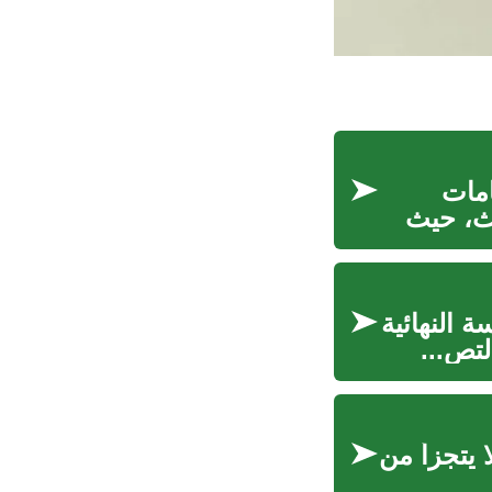
امات
يث، حيث
 النهائية
تص...
 يتجزأ من