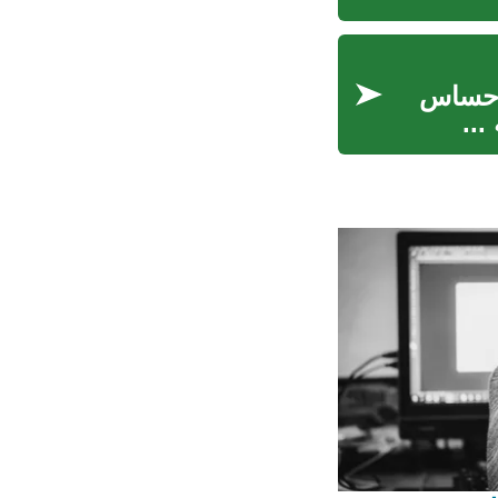
لإحساس
...