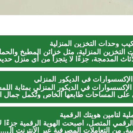
كيب وحدات التخزين المنزلية
ت التخزين المنزلية، مثل خزائن المطبخ والحم
ثاث المدمجة، جزءًا لا يتجزأ من أي منزل حد
لإكسسوارات في الديكور المنزلي
الإكسسوارات في الديكور المنزلي بمثابة اللمسة
على المساحات طابعها الخاص وتُكمل جمال ال
ة لتأمين هويتك الرقمية
لرقمي المتصل، أصبحت الهوية الرقمية جزءًا لا
مية. من التعاملات المصرفية عبر الإنترنت إل...