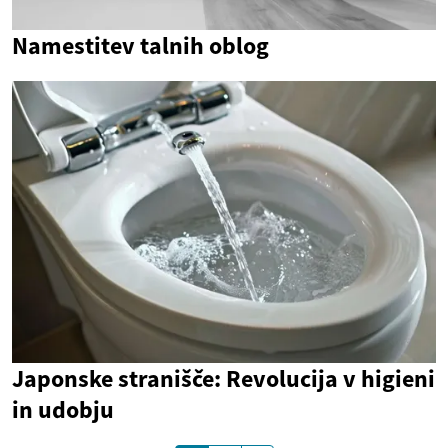
Namestitev talnih oblog
Japonske stranišče: Revolucija v higieni
in udobju