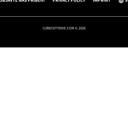
OBJAVTE NÁŠ PRÍBEH!
PRIVACY POLICY
IMPRINT
S
CURIOSITYDIVE.COM © 2026