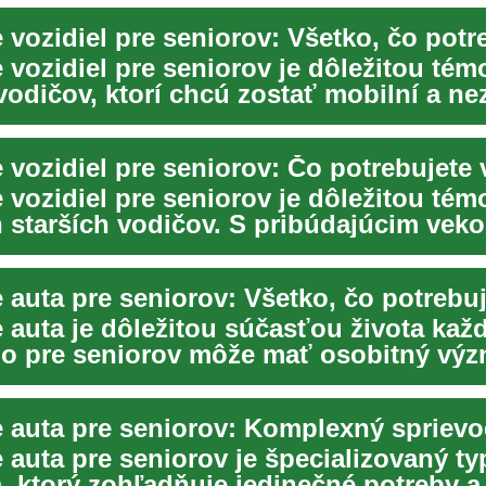
 vozidiel pre seniorov je dôležitou tém
vodičov, ktorí chcú zostať mobilní a nez
 vozidiel pre seniorov: Čo potrebujete 
 vozidiel pre seniorov je dôležitou tém
starších vodičov. S pribúdajúcim vek
reb...
e auta je dôležitou súčasťou života kaž
no pre seniorov môže mať osobitný výz
cim ...
 auta pre seniorov je špecializovaný ty
, ktorý zohľadňuje jedinečné potreby a 