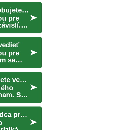
Poistenie vozidiel pre seniorov: Všetko, čo potrebujete vedieť
ou pre
ávislí.
vedieť
ou pre
om sa
Poistenie auta pre seniorov: Všetko, čo potrebujete vedieť
dého
nam. S
Poistenie auta pre seniorov: Komplexný sprievodca pre starších vodičov
p
riziká