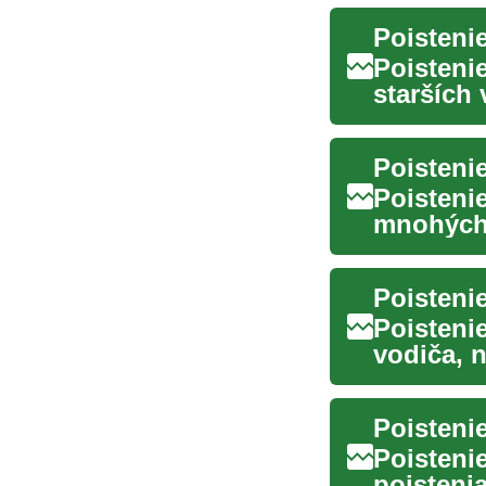
Poistenie
starších 
Tento...
Poistenie
Poistenie
mnohých 
menia pot
Poisteni
vodiča, 
pribúdajú
Poistenie
poistenia