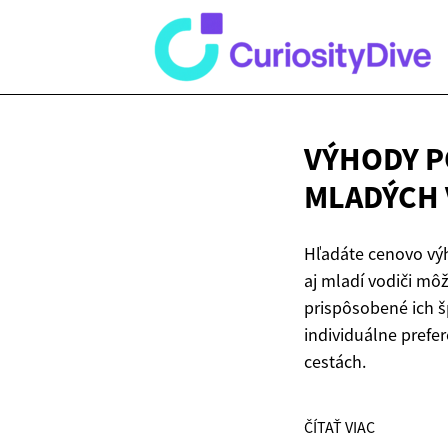
VÝHODY P
MLADÝCH 
Hľadáte cenovo výh
aj mladí vodiči môž
prispôsobené ich š
individuálne prefer
cestách.
ČÍTAŤ VIAC