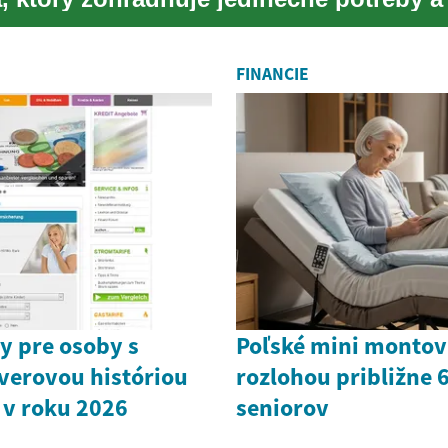
ri...
FINANCIE
y pre osoby s
Poľské mini monto
verovou históriou
rozlohou približne 
 v roku 2026
seniorov