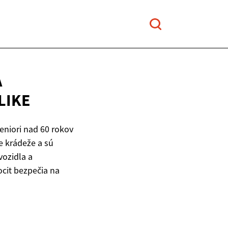
A
LIKE
eniori nad 60 rokov
ne krádeže a sú
vozidla a
pocit bezpečia na