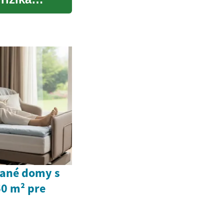
vané domy s
60 m² pre