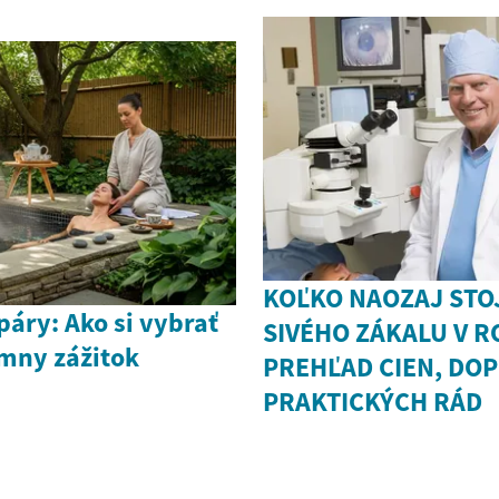
KOĽKO NAOZAJ STO
páry: Ako si vybrať
SIVÉHO ZÁKALU V R
ímny zážitok
PREHĽAD CIEN, DOP
PRAKTICKÝCH RÁD