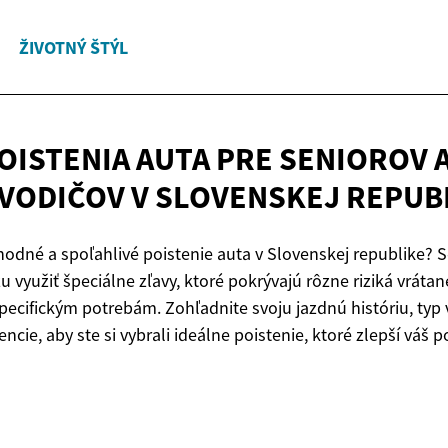
ŽIVOTNÝ ŠTÝL
OISTENIA AUTA PRE SENIOROV 
VODIČOV V
SLOVENSKEJ REPUB
odné a spoľahlivé poistenie auta v Slovenskej republike? S
u využiť špeciálne zľavy, ktoré pokrývajú rôzne riziká vráta
pecifickým potrebám. Zohľadnite svoju jazdnú históriu, typ 
encie, aby ste si vybrali ideálne poistenie, ktoré zlepší váš 