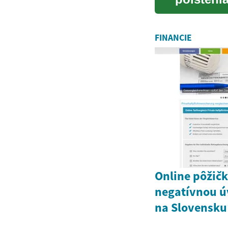
spojené s 
FINANCIE
Online pôžičk
negatívnou ú
na Slovensku