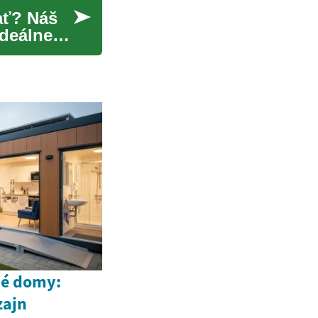
ať? Náš
ideálneho
é domy:
zajn