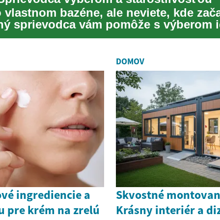
o vlastnom bazéne, ale neviete, kde zač
ý sprievodca vám pomôže s výberom 
e...
DOMOV
vé ingrediencie a
Skvostné montovan
u pre krém na zrelú
Krásny interiér a di