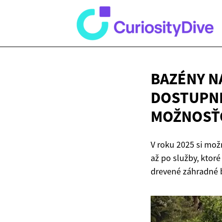
BAZÉNY N
DOSTUPNÉ
MOŽNOSŤ
V roku 2025 si mož
až po služby, ktoré
drevené záhradné 