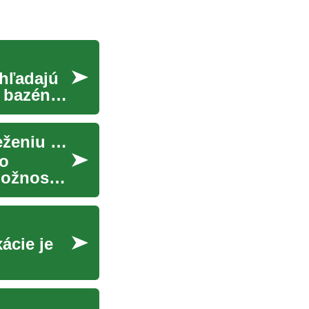
 hľadajú
e bazény
Nafukovacie bazény: Vaša brána k letnému osvieženiu a zábave
po
možnosť
ácie je