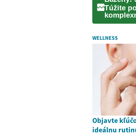
Túžite p
komplexn
bazéna pr
WELLNESS
Objavte kľúčo
ideálnu rutin