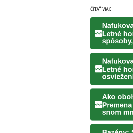
ČÍTAŤ VIAC
Nafukova
Letné ho
spôsoby,
predstavu
Letné ho
osviežen
navštevov
Ako oboh
Premena 
snom mn
najefektí
Bazény: 