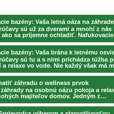
cie bazény: Vaša letná oáza na záhrade
rúčavy sú už za dverami a mnohí z nás
 ako sa príjemne ochladiť. Nafukovaci
...
rúčavy sú tu a s nimi prichádza túžba 
í a relaxe vo vode. Nie každý však má 
ať ve...
atiť záhradu o wellness prvok
záhrady na osobnú oázu pokoja a relax
ohých majiteľov domov. Jedným z
vnejších spôsobo...
Sprievodca výberom a starostlivosťou