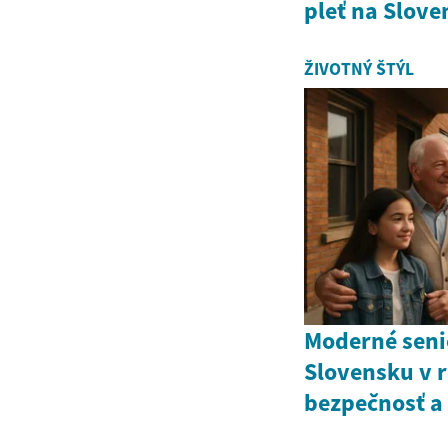
pleť na Slove
ŽIVOTNÝ ŠTÝL
Moderné seni
Slovensku v r
bezpečnosť a