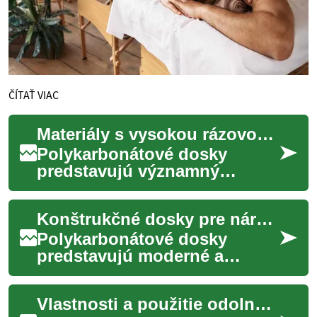
ČÍTAŤ VIAC
Materiály s vysokou rázovou húževnatosťou
Polykarbonátové dosky
predstavujú významný
pokrok v materiálovom
inžinierstve, známe pre svoju
Konštrukčné dosky pre náročné podmienky
výnimočnú rázovú húžev...
Polykarbonátové dosky
predstavujú moderné a
všestranné riešenie pre
širokú škálu aplikácií v
Vlastnosti a použitie odolných panelov
stavebníctve, priemysle ...