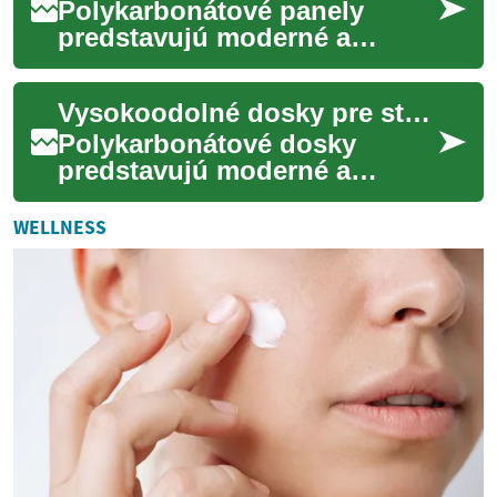
Polykarbonátové panely
predstavujú moderné a
mimoriadne všestranné
riešenie pre širokú škálu
Vysokoodolné dosky pre stavebné projekty
stavebných a dizajnových...
Polykarbonátové dosky
predstavujú moderné a
všestranné riešenie v
stavebníctve a architektúre.
WELLNESS
Vďaka svojim jedinečný...