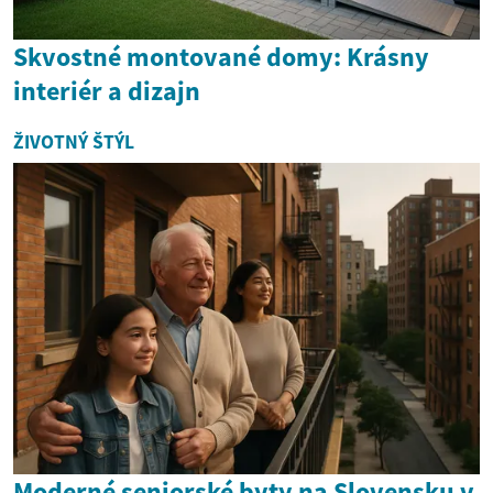
Skvostné montované domy: Krásny
interiér a dizajn
ŽIVOTNÝ ŠTÝL
Moderné seniorské byty na Slovensku v