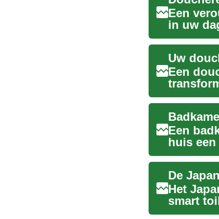
Een vero
in uw da
ruimt...
Een douc
transfor
nu op zoe
Een badk
huis een 
nu op z..
Het Japan
smart toi
benaderin