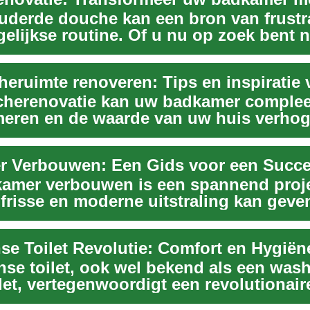
uderde douche kan een bron van frustra
gelijkse routine. Of u nu op zoek bent 
herenovatie kan uw badkamer complee
meren en de waarde van uw huis verhog
k bent na...
amer verbouwen is een spannend projec
frisse en moderne uitstraling kan geven
.
se toilet, ook wel bekend als een wash
let, vertegenwoordigt een revolutionair
g va...