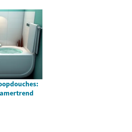
loopdouches:
kamertrend