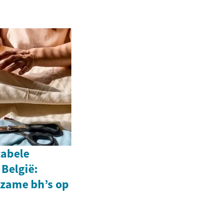
tabele
België:
zame bh’s op