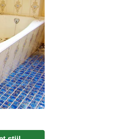
Doucherenovatie: Transformeer uw badkamer met stijl en comfort