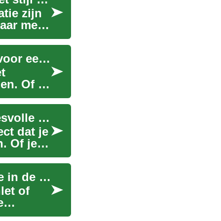
tie zijn
naar meer
Uw doucheruimte renoveren: Tips en inspiratie voor een frisse badkamer
t
en. Of u
Badkamer Verbouwen: Een Gids voor een Succesvolle Renovatie
t dat je
. Of je
De Japanse Toilet Revolutie: Comfort en Hygiëne in de Badkamer
let of
e