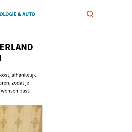
OLOGIE & AUTO
DERLAND
N
ost, afhankelijk
oren, zodat je
n wensen past.