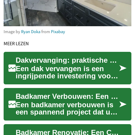
Image by
Ryan Doka
from
Pixabay
MEER LEZEN
Dakvervanging: praktische gids voor huiseigenaren
Een dak vervangen is een
ingrijpende investering voor
elke woning en heeft
gevolgen voor veiligheid,
Badkamer Verbouwen: Een Complete Gids voor Renovatie
energieverbruik ...
Een badkamer verbouwen is
een spannend project dat uw
huis een frisse uitstraling kan
geven en de waarde ervan
Badkamer Renovatie: Een Complete Gids voor een Succesvol Project
kan ve...