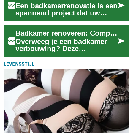
Een badkamerrenovatie is een
spannend project dat uw
dagelijkse routine kan
transformeren en de waarde
Badkamer renoveren: Complete gids en praktische tips
van uw huis ka...
Overweeg je een badkamer
verbouwing? Deze
uitgebreide gids begeleidt je
van eerste ontwerp tot
LEVENSSTIJL
oplevering en helpt je...