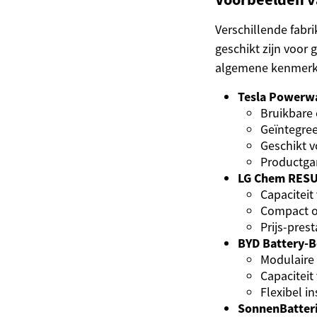
Verschillende fabri
geschikt zijn voo
algemene kenmerk
Tesla Powerwa
Bruikbare 
Geïntegre
Geschikt 
Productgar
LG Chem RESU
Capaciteit
Compact o
Prijs-pres
BYD Battery-
Modulaire 
Capaciteit
Flexibel i
SonnenBatter