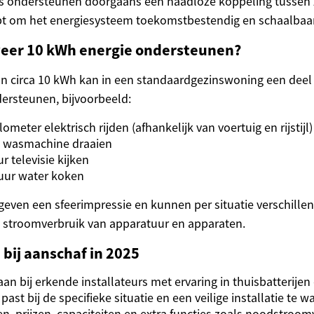
 ondersteunen doorgaans een naadloze koppeling tussen
lpt om het energiesysteem toekomstbestendig en schaalbaa
eer 10 kWh energie ondersteunen?
van circa 10 kWh kan in een standaardgezinswoning een deel 
ersteunen, bijvoorbeeld:
ometer elektrisch rijden (afhankelijk van voertuig en rijstijl)
n wasmachine draaien
r televisie kijken
uur water koken
even een sfeerimpressie en kunnen per situatie verschillen,
 stroomverbruik van apparatuur en apparaten.
bij aanschaf in 2025
aan bij erkende installateurs met ervaring in thuisbatterijen
ast bij de specifieke situatie en een veilige installatie te 
en, prijzen, capaciteiten en extra functies zoals noodstroo