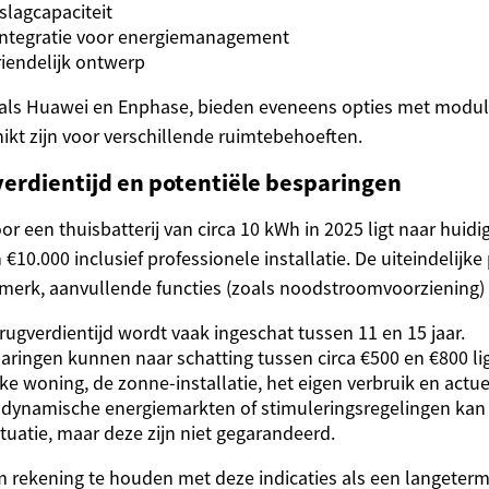
lagcapaciteit
integratie voor energiemanagement
iendelijk ontwerp
als Huawei en Enphase, bieden eveneens opties met modul
ikt zijn voor verschillende ruimtebehoeften.
erdientijd en potentiële besparingen
or een thuisbatterij van circa 10 kWh in 2025 ligt naar huidi
10.000 inclusief professionele installatie. De uiteindelijke p
 merk, aanvullende functies (zoals noodstroomvoorziening) e
ugverdientijd wordt vaak ingeschat tussen 11 en 15 jaar.
paringen kunnen naar schatting tussen circa €500 en €800 li
ke woning, de zonne-installatie, het eigen verbruik en actue
dynamische energiemarkten of stimuleringsregelingen kan
ituatie, maar deze zijn niet gegarandeerd.
om rekening te houden met deze indicaties als een langeterm