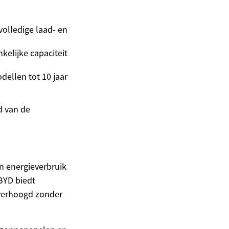
volledige laad- en
kelijke capaciteit
dellen tot 10 jaar
d van de
n energieverbruik
BYD biedt
 verhoogd zonder