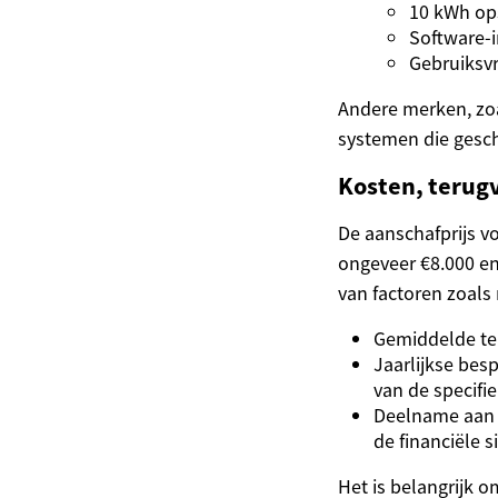
10 kWh ops
Software-
Gebruiksvr
Andere merken, zo
systemen die gesch
Kosten, terugv
De aanschafprijs vo
ongeveer €8.000 en €
van factoren zoals
Gemiddelde ter
Jaarlijkse bes
van de specifie
Deelname aan 
de financiële s
Het is belangrijk 