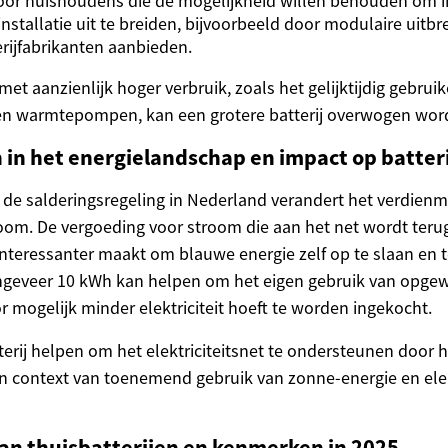
voor huishoudens die de mogelijkheid willen behouden om 
stallatie uit te breiden, bijvoorbeeld door modulaire uitbr
rijfabrikanten aanbieden.
t aanzienlijk hoger verbruik, zoals het gelijktijdig gebrui
 en warmtepompen, kan een grotere batterij overwogen wor
in het energielandschap en impact op batter
 de salderingsregeling in Nederland verandert het verdie
oom. De vergoeding voor stroom die aan het net wordt teru
 interessanter maakt om blauwe energie zelf op te slaan en t
ongeveer 10 kWh kan helpen om het eigen gebruik van opge
 mogelijk minder elektriciteit hoeft te worden ingekocht.
erij helpen om het elektriciteitsnet te ondersteunen door h
en context van toenemend gebruik van zonne-energie en ele
an thuisbatterijen en kenmerken in 2025