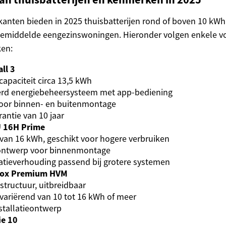
kanten bieden in 2025 thuisbatterijen rond of boven 10 kWh 
r gemiddelde eengezinswoningen. Hieronder volgen enkele 
en:
ll 3
capaciteit circa 13,5 kWh
erd energiebeheersysteem met app-bediening
voor binnen- en buitenmontage
antie van 10 jaar
 16H Prime
 van 16 kWh, geschikt voor hogere verbruiken
ntwerp voor binnenmontage
tatieverhouding passend bij grotere systemen
Box Premium HVM
structuur, uitbreidbaar
 variërend van 10 tot 16 kWh of meer
nstallatieontwerp
ie 10