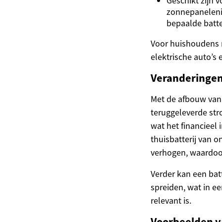
Geschikt zijn 
zonnepanelenin
bepaalde batte
Voor huishoudens me
elektrische auto’s
Veranderingen 
Met de afbouw van
teruggeleverde str
wat het financieel
thuisbatterij van 
verhogen, waardoor
Verder kan een batt
spreiden, wat in e
relevant is.
Voorbeelden v