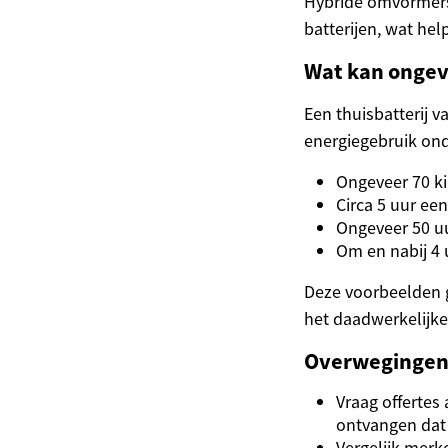
Hybride omvormers
batterijen, wat he
Wat kan ongev
Een thuisbatterij 
energiegebruik ond
Ongeveer 70 kil
Circa 5 uur ee
Ongeveer 50 uu
Om en nabij 4 
Deze voorbeelden g
het daadwerkelijke
Overwegingen 
Vraag offertes 
ontvangen dat p
Vergelijk merk