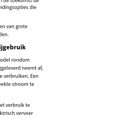
in de toekomst de
eidingsopties die
ken van grote
den.
ijgebruik
nmodel rondom
ggeleverd neemt af,
e verbruiken. Een
wekte stroom te
et verbruik te
ktrisch vervoer