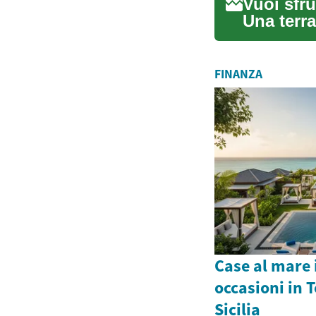
Vuoi sfru
Una terr
creando u
FINANZA
Case al mare 
occasioni in 
Sicilia