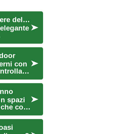
Terrazza Coperta: La Soluzione Perfetta per Godere dello Spazio Esterno Tutto l'Anno
 elegante
tdoor
erni con
ntrollata
anno
in spazi
tiche con
oasi