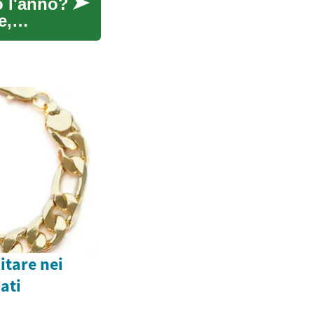
o l'anno?
e,
itare nei
ati