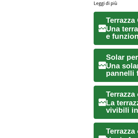
Leggi di più
Una terr
e funzion
possibilit
Solar per
Una sola
pannelli 
e ...
Terrazza 
La terraz
vivibili 
...
Terrazza 