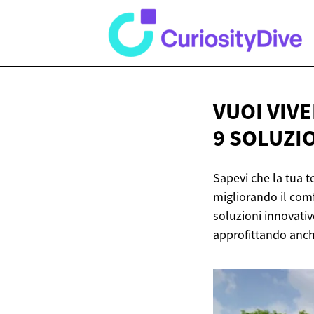
VUOI VIV
9 SOLUZI
Sapevi che la tua t
migliorando il comf
soluzioni innovativ
approfittando anche 