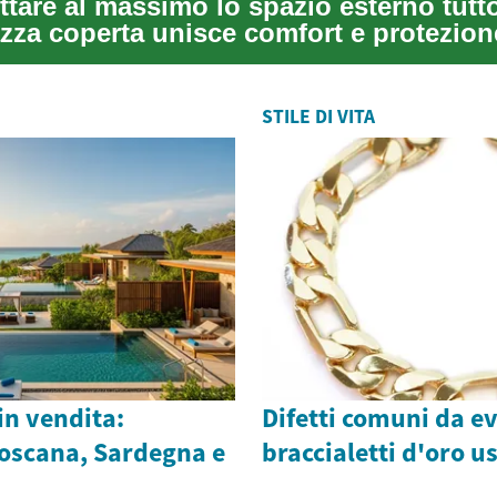
ttare al massimo lo spazio esterno tutt
azza coperta unisce comfort e protezion
...
STILE DI VITA
in vendita:
Difetti comuni da ev
Toscana, Sardegna e
braccialetti d'oro us