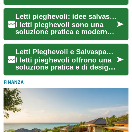
ottimizzare centimetri preziosi
in appartamenti compatti.
Letti pieghevoli: idee salvaspazio per la casa
Sc...
I letti pieghevoli sono una
soluzione pratica e moderna
per sfruttare al meglio gli
ambienti domestici,
Letti Pieghevoli e Salvaspazio: Idee per Casa
soprattutto i...
I letti pieghevoli offrono una
soluzione pratica e di design
per sfruttare al meglio gli
spazi domestici, particolarm...
FINANZA