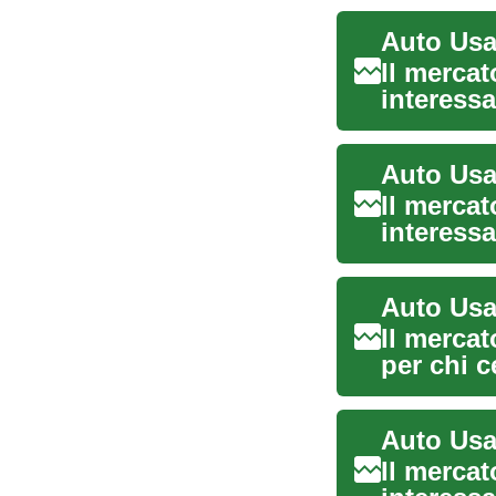
Il mercat
interessa
prezz...
Auto Usa
Il mercat
interessa
prezz...
Il mercat
per chi c
Il mercat