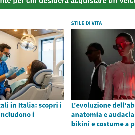
nte per chi desidera acquistare un veic
STILE DI VITA
li in Italia: scopri i
L'evoluzione dell'a
 includono i
anatomia e audacia
bikini e costume a 