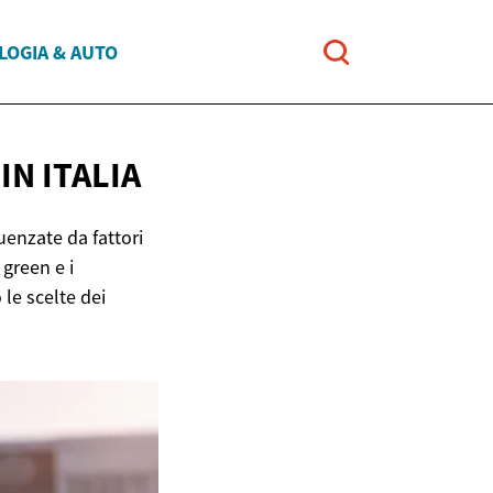
LOGIA & AUTO
E
IN ITALIA
uenzate da fattori
green e i
le scelte dei