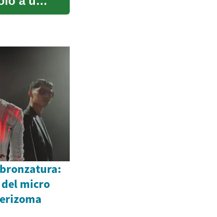
olo a un
bbronzatura:
 del micro
perizoma