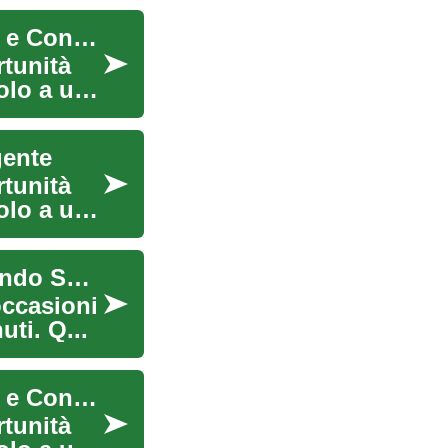
Auto Usate: Guida Completa all'Acquisto Sicuro e Conveniente
rtunità
olo a un
gente
rtunità
olo a un
Auto Usate: Come Comprare Sicuro e Risparmiando Subito
 occasioni
uti. Q...
Auto Usate: Guida Completa all'Acquisto Sicuro e Conveniente
rtunità