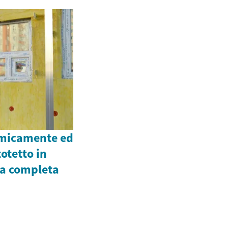
omicamente ed
totetto in
da completa