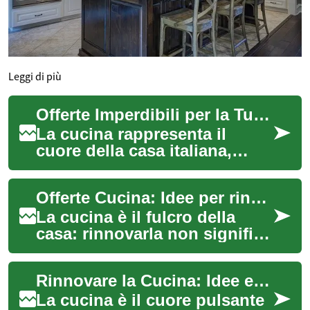
Leggi di più
Offerte Imperdibili per la Tua Cucina: Guida Completa al Risparmio
La cucina rappresenta il
cuore della casa italiana,
dove tradizione e innovazione
si fondono per creare
Offerte Cucina: Idee per rinnovare con stile e risparmio
momenti indim...
La cucina è il fulcro della
casa: rinnovarla non significa
solo cambiare mobili, ma
migliorare funzionalità,
Rinnovare la Cucina: Idee e Consigli per una Trasformazione Moderna
estetica...
La cucina è il cuore pulsante