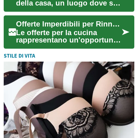
della casa, un luogo dove si
creano ricordi e si
condividono momenti
Offerte Imperdibili per Rinnovare la Tua Cucina: Guida Completa al Risparmio
preziosi con la fa...
Le offerte per la cucina
rappresentano un'opportunità
eccezionale per trasformare il
cuore della casa in uno
STILE DI VITA
spazio m...