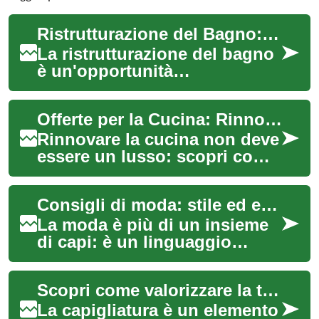
Ristrutturazione del Bagno: Trasforma il Tuo Spazio con Stile e Funzionalità
La ristrutturazione del bagno
è un'opportunità
entusiasmante per rinnovare
uno degli spazi più
Offerte per la Cucina: Rinnovare con Stile e Risparmio
importanti della tua c...
Rinnovare la cucina non deve
essere un lusso: scopri come
trovare le migliori offerte per
mobili, elettrodomestici e ...
Consigli di moda: stile ed eleganza pensati per le donne
La moda è più di un insieme
di capi: è un linguaggio
personale che comunica chi
siamo. In questo articolo
Scopri come valorizzare la tua capigliatura
esploriamo ...
La capigliatura è un elemento