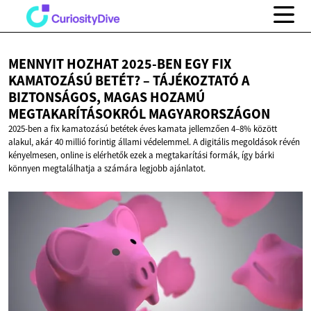
MENNYIT HOZHAT 2025-BEN EGY FIX
KAMATOZÁSÚ BETÉT? – TÁJÉKOZTATÓ A
BIZTONSÁGOS, MAGAS HOZAMÚ
MEGTAKARÍTÁSOKRÓL MAGYARORSZÁGON
2025-ben a fix kamatozású betétek éves kamata jellemzően 4–8% között
alakul, akár 40 millió forintig állami védelemmel. A digitális megoldások révén
kényelmesen, online is elérhetők ezek a megtakarítási formák, így bárki
könnyen megtalálhatja a számára legjobb ajánlatot.