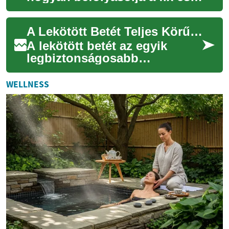
változó kamatozás a havi
törlesztőrészletet
A Lekötött Betét Teljes Körű Útmutatója: Amit Tudnia Kell a Biztonságos Megtakarításról
autóvásárlásk...
A lekötött betét az egyik
legbiztonságosabb
megtakarítási forma, amely
garantált hozamot kínál egy
WELLNESS
előre meghatározot...