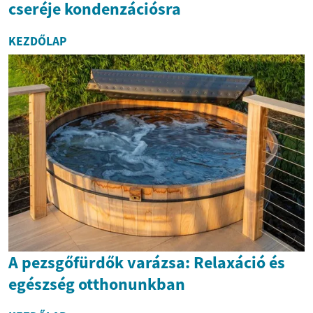
cseréje kondenzációsra
KEZDŐLAP
A pezsgőfürdők varázsa: Relaxáció és
egészség otthonunkban