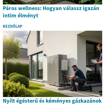
Páros wellness: Hogyan válassz igazán
intim élményt
KEZDŐLAP
Nyílt égésterű és kéményes gázkazánok