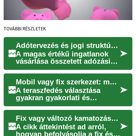
TOVÁBBI RÉSZLETEK
Adótervezés és jogi struktúrák magas értékű ingatlanok vásárlásakor
A magas értékű ingatlanok
vásárlása összetett adózási
és jogi kérdéseket vet fel:
nem csupán az ár és
Mobil vagy fix szerkezet: melyik illik kertjéhez?
finanszírozás s...
A teraszfedés választása
gyakran gyakorlati és
esztétikai kérdés egyszerre.
Cikkünk áttekinti a mobil és a
Fix vagy változó kamatozás: hatások a havi költségre
fix szerke...
A cikk áttekintést ad arról,
hogyan befolyásolja a fix és a