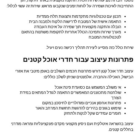
מספר חברות מציעות שירות הכולל התקנה מקצועית באתר הלקוח, תוך
התחייבות לאיכות ושמירה על לוחות זמנים שנקבעו מראש. שירות זה עשוי לכלול:
תכנון עם טכנולוגיות מתקדמות ותצוגות תלת-ממדיות
התאמה אישית של המטבח לדרישות הלקוח ולמבנה הבית
הובלה והתקנה מקצועית תוך שמירה על איכות העבודה
מערך שירות ותמיכה הכולל אחריות לתקופות משתנות בהתאם
לטכנולוגיות המטבח
שירות כולל כזה מסייע ליצירת תהליך רכישה נעים ויעיל.
פתרונות עיצוב עבור חדרי אוכל קטנים
עיצוב חדר אוכל קטן דורש פתרונות חכמים השולבים באופן מיטבי את אזורי
הבישול, האכילה והחברה. אלמנטים שניתן לשלב כוללים:
אי משולב המשמש גם כסועדת פינת אוכל
שולחנות מתכווננים המאפשרים התאמה לגודל המתאים במידת
הצורך
פתרונות אחסון אנכיים ומודולריים לחיסכון במקום
שימוש בגוונים בהירים להדגשת תחושת המרחב והאור
חומרים עמידים שקל לנקות ולתחזק
עיצוב בהשראה איטלקית ועם ניסיון מקצועי מקדם פונקציונליות ומראה מודרני
בחללים קטנים.