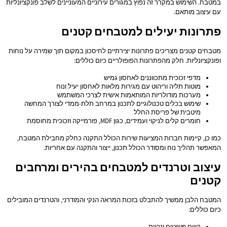
במטבח. השימוש במקרר זה נפוץ במגורים עירוניים המעוניינים לשלב פונקציונליות
עם עיצוב מותאם.
פתרונות יעילים למטבחים קטנים
מטבחים קטנים מצריכים פתרונות יצירתיים לחיסכון במקום תוך שמירה על נוחות
ופונקציונליות. חלק מהפתרונות הפופולריים כיום כוללים:
מדפי זכוכית מתכווננים לאחסון גמיש
מוטות תליה וריהוט עם מגירות מלאות לאחסון יעיל ונוח
מערכות מודולריות המותאמות אישית לצרכי המשתמש
שימוש בכלים טכנולוגיים לתכנון במרחב תלת-ממדי לצורך המחשה
מיטבית של פריסת החלל
חומרים קלים לניקוי ועמידים, כגון MDF, פורמייקה וזכוכית מחוסמת
כמו כן, קיימות חברות המציעות שירות הכולל התקנה כחלק מחבילת המטבח,
המאפשר תהליך נוח ומסודר הכולל תכנון, ייצור והתקנה עם אחריות.
עיצוב וטרנדים למטבחים בהירים ומרחבים
קטנים
המטבח הלבן ממשיך להתבלט בזכות המראה הנקי והמודרני, והטרנדים המובילים
כיום כוללים:
קווים פשוטים ונקיים