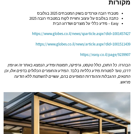
מקורות
מטבחי רגבה וטרנדים בשוק המטבחים 2025 בגלובס
כתבה בגלובס על עיצוב וחוויית לקוח במטבחי רגבה 2025
Easy – מידע כללי על מוצרים ושדרוג הבית
https://www.globes.co.il/news/sparticle.aspx?did=1001457427
https://www.globes.co.il/news/article.aspx?did=1001511439
https://easy.co.il/page/9239907
הבהרה: כל התוכן, כולל טקסט, גרפיקה, תמונות ומידע, הנמצא באתר זה או זמין
דרכו, נועד למטרות מידע כלליות בלבד. המידע והחומרים הכלולים בדפים אלו, וכן
התנאים, ההגבלות וההגדרות המופיעים בהם, עשויים להשתנות ללא הודעה
מראש.