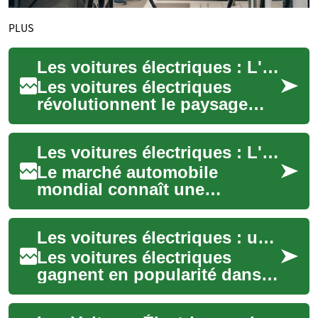
PLUS
Les voitures électriques : L'avenir de la mobilité urbaine écologique
Les voitures électriques
révolutionnent le paysage
automobile, offrant une
solution de transport plus
Les voitures électriques : L'avenir de l'automobile en Chine et en Belgique
propre et plus ...
Le marché automobile
mondial connaît une
transformation rapide avec
l'essor des voitures
Les voitures électriques : une solution écologique pour la mobilité urbaine
électriques. Cette révolutio...
Les voitures électriques
gagnent en popularité dans
les zones urbaines, offrant
une alternative plus propre et